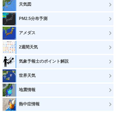
天気図
PM2.5分布予測
アメダス
2週間天気
気象予報士のポイント解説
世界天気
地震情報
熱中症情報