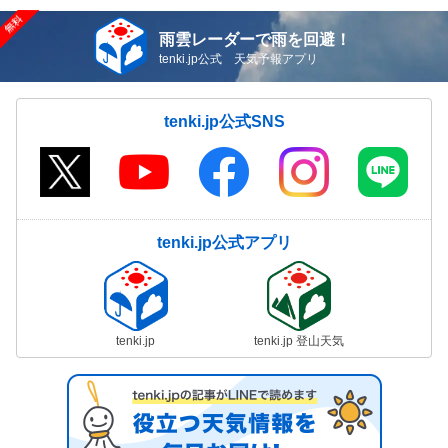
雨雲レーダーで雨を回避！
tenki.jp公式 天気予報アプリ
tenki.jp公式SNS
tenki.jp公式アプリ
tenki.jp
tenki.jp 登山天気