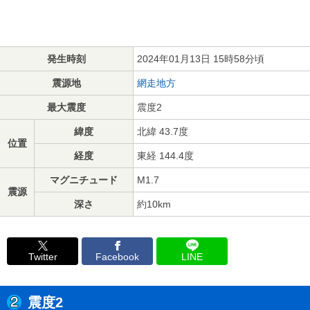
発生時刻
2024年01月13日 15時58分頃
震源地
網走地方
最大震度
震度2
緯度
北緯 43.7度
位置
経度
東経 144.4度
マグニチュード
M1.7
震源
深さ
約10km
Twitter
Facebook
LINE
震度2