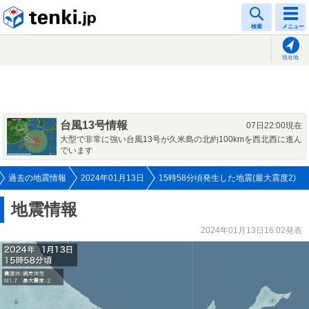
tenki.jp
検索
メニュー
現在地
台風13号情報
07日22:00現在
大型で非常に強い台風13号が久米島の北約100kmを西北西に進ん
でいます
過去の地震情報
2024年01月13日
15時58分頃発生した地震(最大震度2)
地震情報
2024年01月13日16:02発表