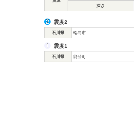
震源
深さ
震度2
石川県
輪島市
震度1
石川県
能登町