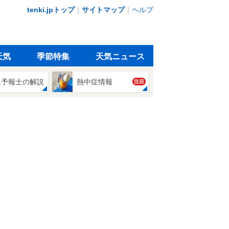
tenki.jpトップ
｜
サイトマップ
｜
ヘルプ
天気
季節特集
天気ニュース
象予報士の解説
熱中症情報
注目