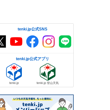
tenki.jp公式SNS
tenki.jp公式アプリ
tenki.jp
tenki.jp 登山天気