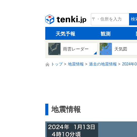
tenki.jp
検
天気予報
観測
雨雲レーダー
天気図
トップ
地震情報
過去の地震情報
2024年
地震情報