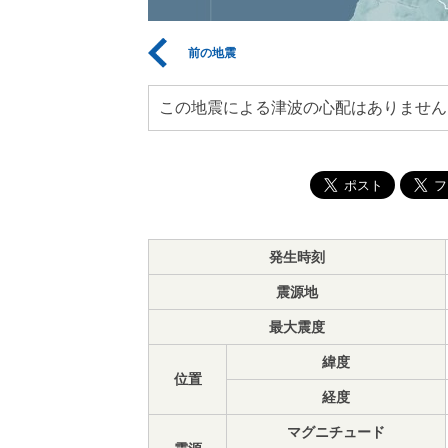
前の地震
この地震による津波の心配はありません
発生時刻
震源地
最大震度
緯度
位置
経度
マグニチュード