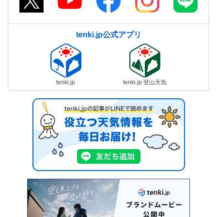
tenki.jp公式アプリ
tenki.jp
tenki.jp 登山天気