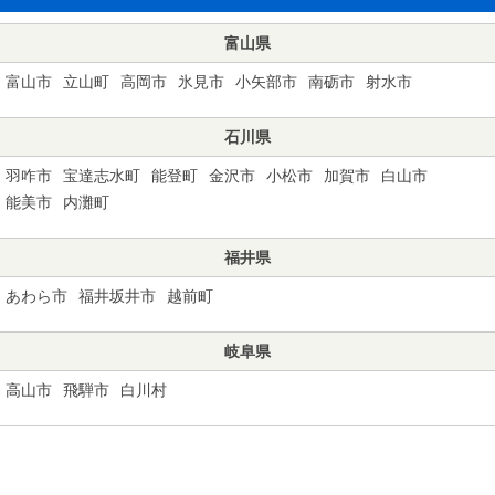
富山県
富山市
立山町
高岡市
氷見市
小矢部市
南砺市
射水市
石川県
羽咋市
宝達志水町
能登町
金沢市
小松市
加賀市
白山市
能美市
内灘町
福井県
あわら市
福井坂井市
越前町
岐阜県
高山市
飛騨市
白川村