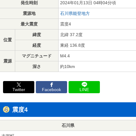
発生時刻
2024年01月13日 04時04分頃
震源地
石川県能登地方
最大震度
震度4
緯度
北緯 37.2度
位置
経度
東経 136.8度
マグニチュード
M4.4
震源
深さ
約10km
Twitter
Facebook
LINE
震度4
石川県
志賀町