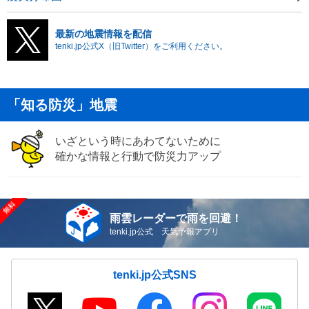
最新の地震情報を配信
tenki.jp公式X（旧Twitter）をご利用ください。
「知る防災」地震
いざという時にあわてないために
確かな情報と行動で防災力アップ
雨雲レーダーで雨を回避！
tenki.jp公式 天気予報アプリ
tenki.jp公式SNS