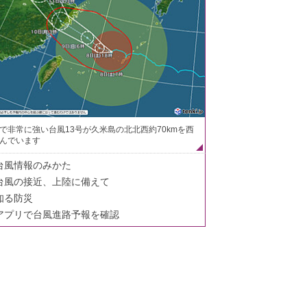
で非常に強い台風13号が久米島の北北西約70kmを西
んでいます
台風情報のみかた
台風の接近、上陸に備えて
知る防災
アプリで台風進路予報を確認