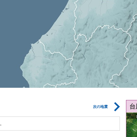
台
次の地震
。