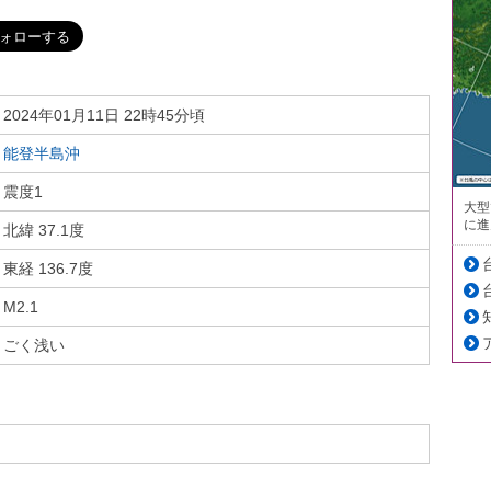
2024年01月11日 22時45分頃
能登半島沖
震度1
大型
に進
北緯 37.1度
東経 136.7度
M2.1
ごく浅い