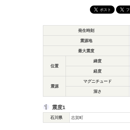
発生時刻
震源地
最大震度
緯度
位置
経度
マグニチュード
震源
深さ
震度1
石川県
志賀町