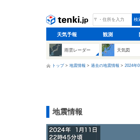
tenki.jp
検
天気予報
観測
雨雲レーダー
天気図
トップ
地震情報
過去の地震情報
2024年
地震情報