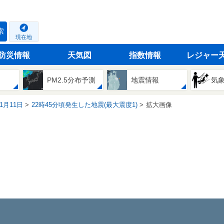
索
現在地
防災情報
天気図
指数情報
レジャー
PM2.5分布予測
地震情報
気
01月11日
22時45分頃発生した地震(最大震度1)
拡大画像