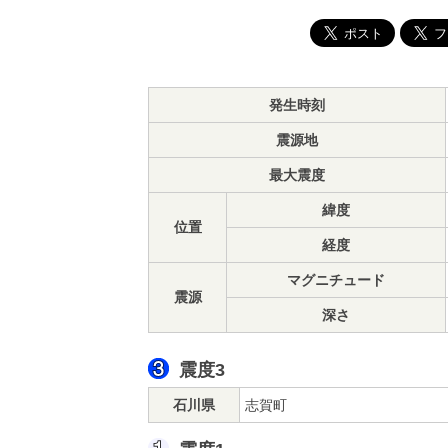
発生時刻
震源地
最大震度
緯度
位置
経度
マグニチュード
震源
深さ
震度3
石川県
志賀町