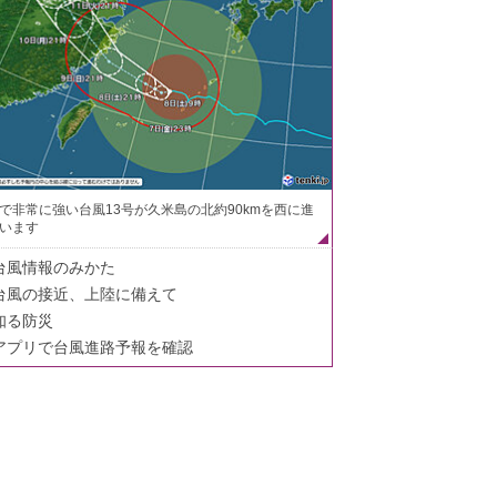
で非常に強い台風13号が久米島の北約90kmを西に進
います
台風情報のみかた
台風の接近、上陸に備えて
知る防災
アプリで台風進路予報を確認