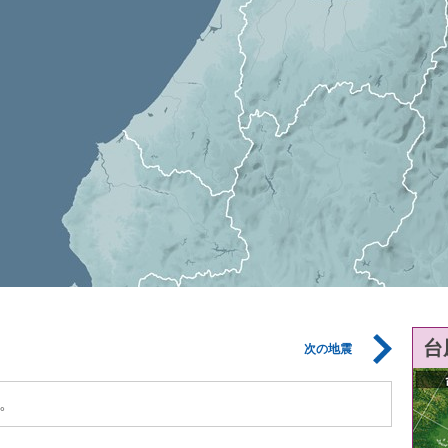
台
次の地震
。