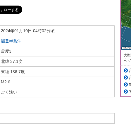
2024年01月10日 04時02分頃
能登半島沖
震度3
大型
んで
北緯 37.1度
東経 136.7度
M2.6
ごく浅い