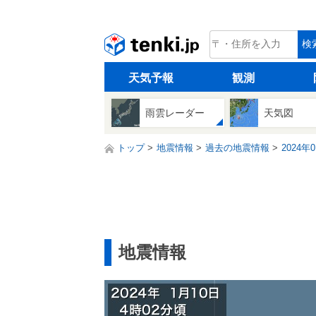
tenki.jp
検
天気予報
観測
雨雲レーダー
天気図
トップ
地震情報
過去の地震情報
2024年
地震情報