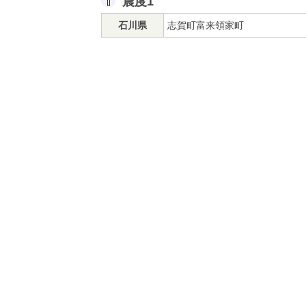
震度1
石川県
志賀町富来領家町