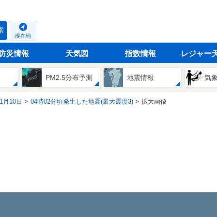
索
現在地
防災情報
天気図
指数情報
レジャー
PM2.5分布予測
地震情報
気
01月10日
04時02分頃発生した地震(最大震度3)
拡大画像