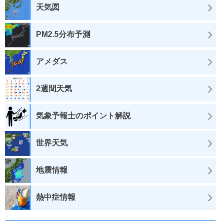
天気図
PM2.5分布予測
アメダス
2週間天気
気象予報士のポイント解説
世界天気
地震情報
熱中症情報