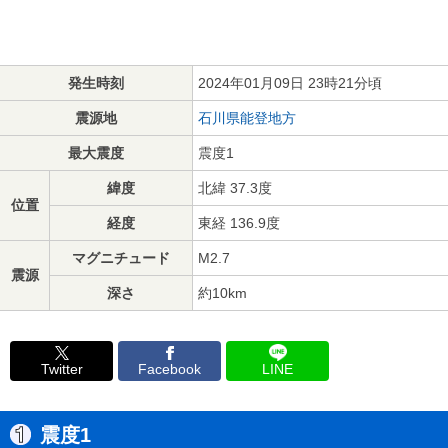
発生時刻
2024年01月09日 23時21分頃
震源地
石川県能登地方
最大震度
震度1
緯度
北緯 37.3度
位置
経度
東経 136.9度
マグニチュード
M2.7
震源
深さ
約10km
Twitter
Facebook
LINE
震度1