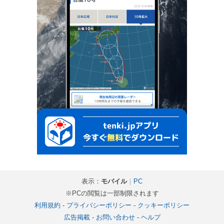
表示：
モバイル
｜
PC
※PCの閲覧は一部制限されます
利用規約
-
プライバシーポリシー
-
クッキーポリシー
広告掲載
-
お問い合わせ
-
ヘルプ