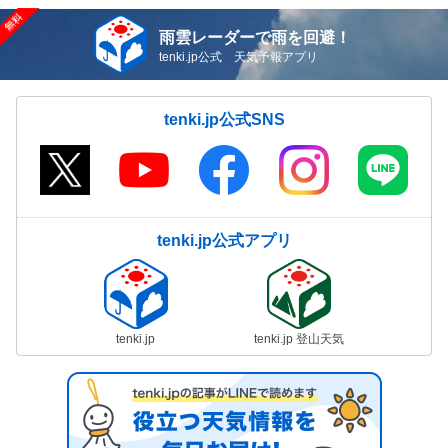
雨雲レーダーで雨を回避！
tenki.jp公式 天気予報アプリ
tenki.jp公式SNS
tenki.jp公式アプリ
tenki.jp
tenki.jp 登山天気