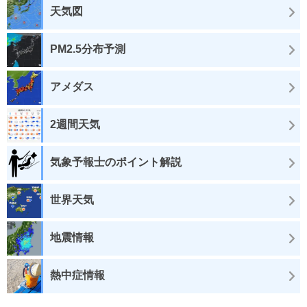
天気図
PM2.5分布予測
アメダス
2週間天気
気象予報士のポイント解説
世界天気
地震情報
熱中症情報