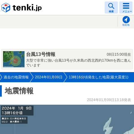
tenki.jp
検索
メニュー
現在地
台風13号情報
08日15:00現在
大型で非常に強い台風13号が久米島の西北西約170kmを西に進ん
でいます
過去の地震情報
2024年01月09日
13時16分頃発生した地震(最大震度1)
地震情報
2024年01月09日13:18発表