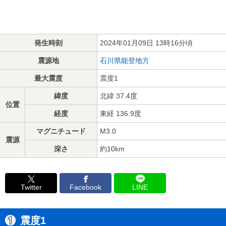
発生時刻
2024年01月09日 13時16分頃
震源地
石川県能登地方
最大震度
震度1
緯度
北緯 37.4度
位置
経度
東経 136.9度
マグニチュード
M3.0
震源
深さ
約10km
Twitter
Facebook
LINE
震度1