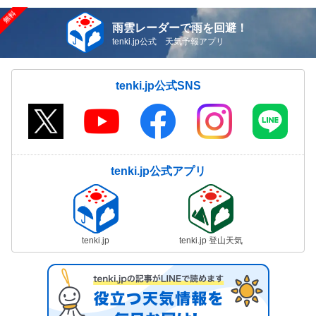
雨雲レーダーで雨を回避！
tenki.jp公式 天気予報アプリ
tenki.jp公式SNS
tenki.jp公式アプリ
tenki.jp
tenki.jp 登山天気