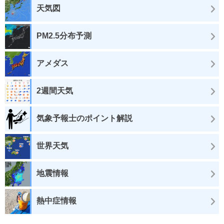
天気図
PM2.5分布予測
アメダス
2週間天気
気象予報士のポイント解説
世界天気
地震情報
熱中症情報