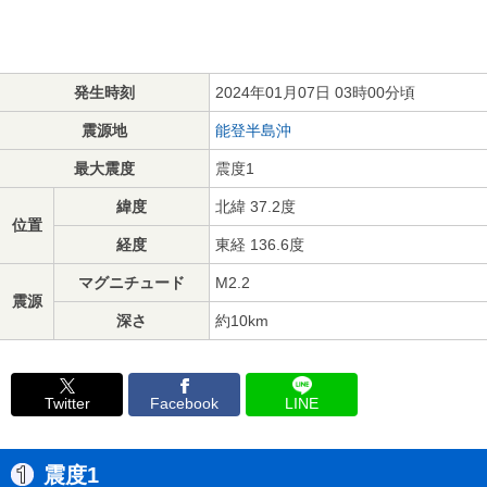
発生時刻
2024年01月07日 03時00分頃
震源地
能登半島沖
最大震度
震度1
緯度
北緯 37.2度
位置
経度
東経 136.6度
マグニチュード
M2.2
震源
深さ
約10km
Twitter
Facebook
LINE
震度1