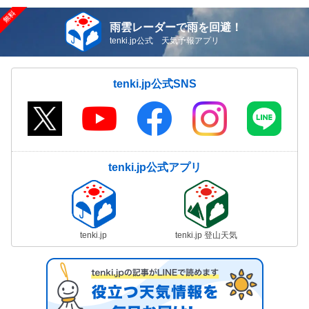
雨雲レーダーで雨を回避！
tenki.jp公式 天気予報アプリ
tenki.jp公式SNS
tenki.jp公式アプリ
tenki.jp
tenki.jp 登山天気