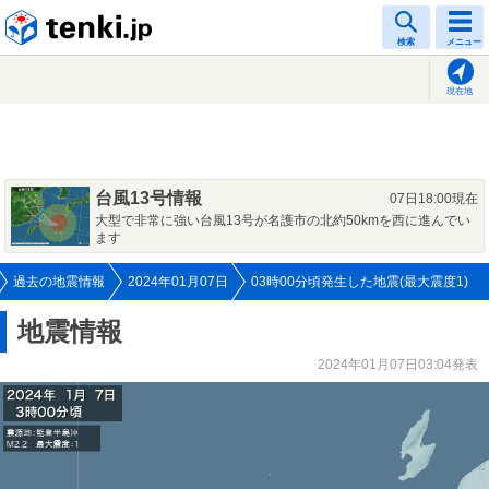
tenki.jp
検索
メニュー
現在地
台風13号情報
07日18:00現在
大型で非常に強い台風13号が名護市の北約50kmを西に進んでい
ます
過去の地震情報
2024年01月07日
03時00分頃発生した地震(最大震度1)
地震情報
2024年01月07日03:04発表