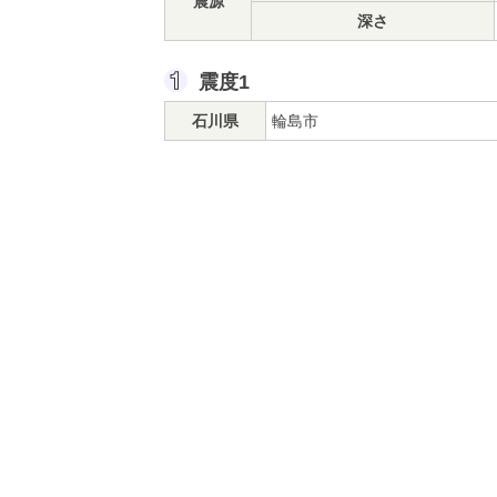
震源
深さ
震度1
石川県
輪島市