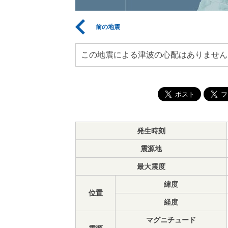
前の地震
この地震による津波の心配はありません
発生時刻
震源地
最大震度
緯度
位置
経度
マグニチュード