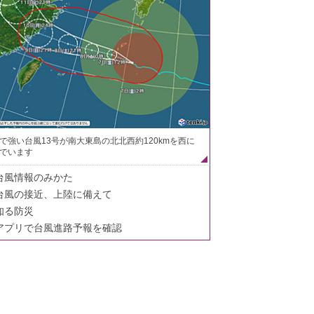
で強い台風13号が南大東島の北北西約120kmを西に
でいます
台風情報のみかた
台風の接近、上陸に備えて
知る防災
アプリで台風進路予報を確認