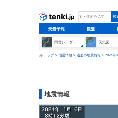
tenki.jp
検
天気予報
観測
雨雲レーダー
天気図
トップ
地震情報
過去の地震情報
2024年
地震情報