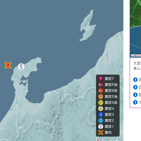
大型
進ん