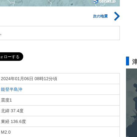
次の地震
。
2024年01月06日 08時12分頃
能登半島沖
震度1
北緯 37.4度
東経 136.6度
M2.0