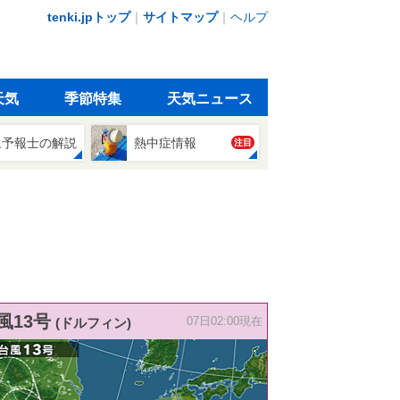
tenki.jpトップ
｜
サイトマップ
｜
ヘルプ
天気
季節特集
天気ニュース
象予報士の解説
熱中症情報
注目
風13号
(ドルフィン)
07日02:00現在