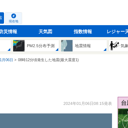
索
現在地
防災情報
天気図
指数情報
レジャー
PM2.5分布予測
地震情報
気
01月06日
08時12分頃発生した地震(最大震度1)
台
2024年01月06日08:15発表