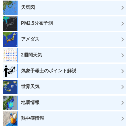
天気図
PM2.5分布予測
アメダス
2週間天気
気象予報士のポイント解説
世界天気
地震情報
熱中症情報