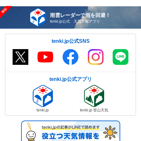
雨雲レーダーで雨を回避！
tenki.jp公式 天気予報アプリ
tenki.jp公式SNS
tenki.jp公式アプリ
tenki.jp
tenki.jp 登山天気