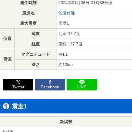
発生時刻
2024年01月06日 01時38分頃
震源地
佐渡付近
最大震度
震度1
緯度
北緯 37.7度
位置
経度
東経 137.7度
マグニチュード
M4.1
震源
深さ
約10km
Twitter
Facebook
LINE
震度1
新潟県
上越市