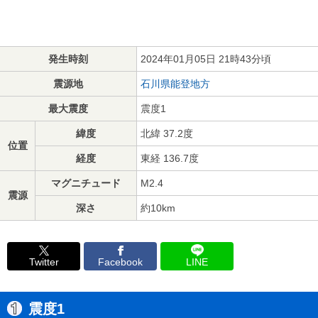
発生時刻
2024年01月05日 21時43分頃
震源地
石川県能登地方
最大震度
震度1
緯度
北緯 37.2度
位置
経度
東経 136.7度
マグニチュード
M2.4
震源
深さ
約10km
Twitter
Facebook
LINE
震度1