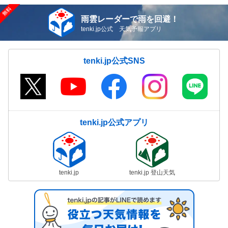
雨雲レーダーで雨を回避！
tenki.jp公式 天気予報アプリ
tenki.jp公式SNS
tenki.jp公式アプリ
tenki.jp
tenki.jp 登山天気