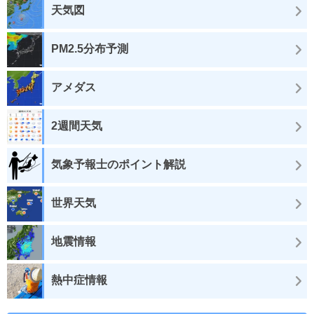
天気図
PM2.5分布予測
アメダス
2週間天気
気象予報士のポイント解説
世界天気
地震情報
熱中症情報