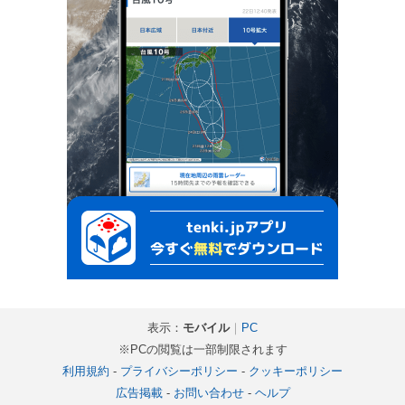
表示：
モバイル
｜
PC
※PCの閲覧は一部制限されます
利用規約
-
プライバシーポリシー
-
クッキーポリシー
広告掲載
-
お問い合わせ
-
ヘルプ