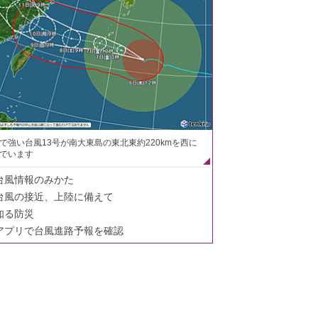
で強い台風13号が南大東島の東北東約220kmを西に
でいます
台風情報のみかた
台風の接近、上陸に備えて
知る防災
アプリで台風進路予報を確認