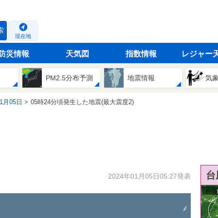
索
現在地
防災情報
天気図
指数情報
レジャー
PM2.5分布予測
地震情報
気
01月05日
05時24分頃発生した地震(最大震度2)
台
2024年01月05日05:27発表