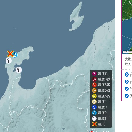
大型
進ん