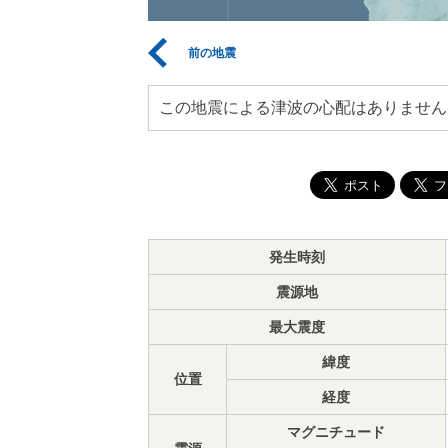
前の地震
この地震による津波の心配はありません
発生時刻
震源地
最大震度
緯度
位置
経度
マグニチュード