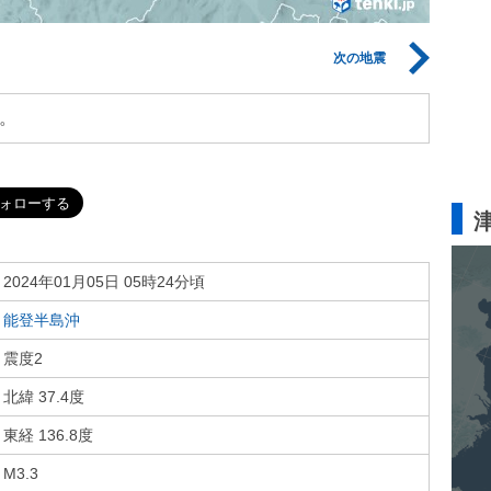
次の地震
。
2024年01月05日 05時24分頃
能登半島沖
震度2
北緯 37.4度
東経 136.8度
M3.3