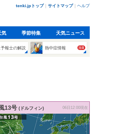
tenki.jpトップ
｜
サイトマップ
｜
ヘルプ
天気
季節特集
天気ニュース
象予報士の解説
熱中症情報
注目
風13号
(ドルフィン)
06日12:00現在