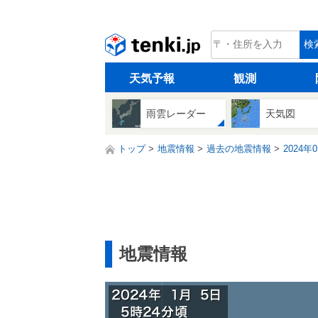
tenki.jp
検
天気予報
観測
雨雲レーダー
天気図
トップ
地震情報
過去の地震情報
2024年
地震情報