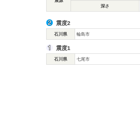
震源
深さ
震度2
石川県
輪島市
震度1
石川県
七尾市