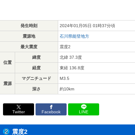
発生時刻
2024年01月05日 01時37分頃
震源地
石川県能登地方
最大震度
震度2
緯度
北緯 37.3度
位置
経度
東経 136.8度
マグニチュード
M3.5
震源
深さ
約10km
Twitter
Facebook
LINE
震度2