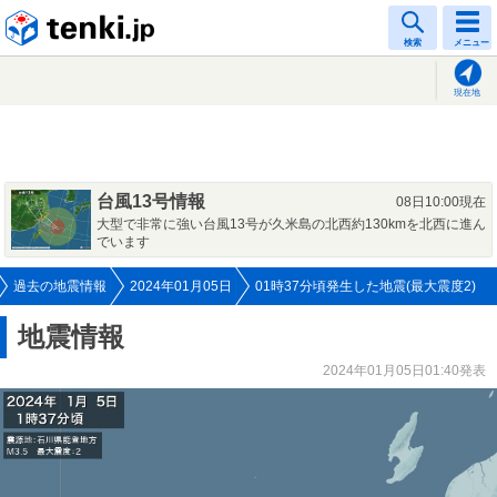
tenki.jp
検索
メニュー
現在地
台風13号情報
08日10:00現在
大型で非常に強い台風13号が久米島の北西約130kmを北西に進ん
でいます
過去の地震情報
2024年01月05日
01時37分頃発生した地震(最大震度2)
地震情報
2024年01月05日01:40発表