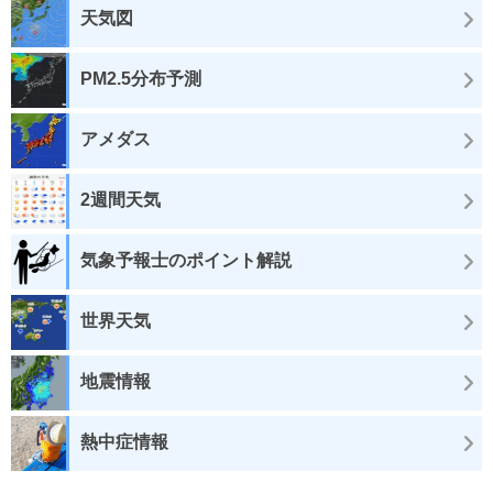
天気図
PM2.5分布予測
アメダス
2週間天気
気象予報士のポイント解説
世界天気
地震情報
熱中症情報