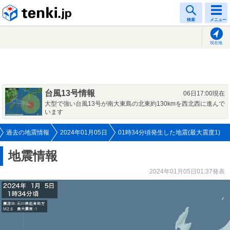
tenki.jp
検索
メニュー
現在地
台風13号情報
06日17:00現在
大型で強い台風13号が南大東島の北東約130kmを西北西に進んで
います
過去の地震情報
2024年01月05日
01時34分頃発生した地震(最大震度1)
地震情報
2024年01月05日01:37発表