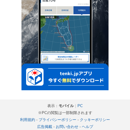
表示：
モバイル
｜
PC
※PCの閲覧は一部制限されます
利用規約
-
プライバシーポリシー
-
クッキーポリシー
広告掲載
-
お問い合わせ
-
ヘルプ