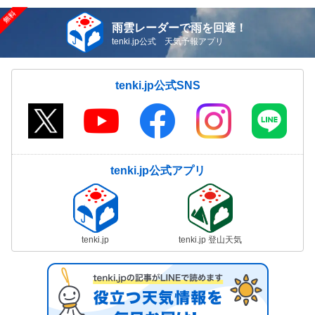
雨雲レーダーで雨を回避！
tenki.jp公式 天気予報アプリ
tenki.jp公式SNS
tenki.jp公式アプリ
tenki.jp
tenki.jp 登山天気