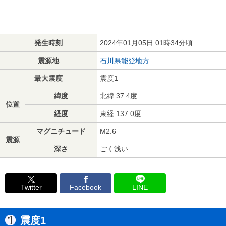
発生時刻
2024年01月05日 01時34分頃
震源地
石川県能登地方
最大震度
震度1
緯度
北緯 37.4度
位置
経度
東経 137.0度
マグニチュード
M2.6
震源
深さ
ごく浅い
Twitter
Facebook
LINE
震度1