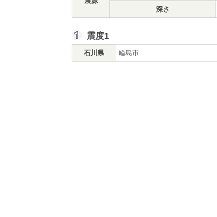
震源
深さ
震度1
石川県
輪島市