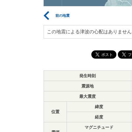
前の地震
この地震による津波の心配はありません
発生時刻
震源地
最大震度
緯度
位置
経度
マグニチュード