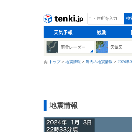
tenki.jp
検
天気予報
観測
雨雲レーダー
天気図
トップ
地震情報
過去の地震情報
2024年
地震情報