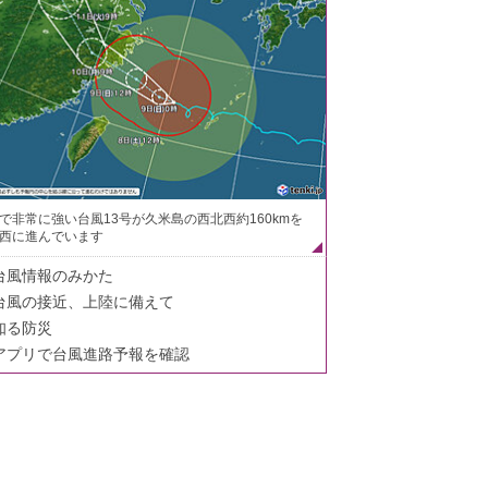
で非常に強い台風13号が久米島の西北西約160kmを
西に進んでいます
台風情報のみかた
台風の接近、上陸に備えて
知る防災
アプリで台風進路予報を確認