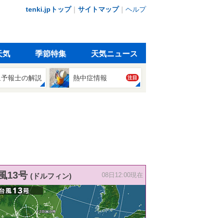
tenki.jpトップ
｜
サイトマップ
｜
ヘルプ
天気
季節特集
天気ニュース
象予報士の解説
熱中症情報
注目
風13号
(ドルフィン)
08日12:00現在