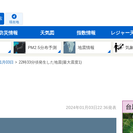
索
現在地
防災情報
天気図
指数情報
レジャー
PM2.5分布予測
地震情報
気
01月03日
22時33分頃発生した地震(最大震度1)
台
2024年01月03日22:36発表