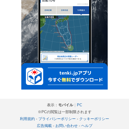
表示：
モバイル
｜
PC
※PCの閲覧は一部制限されます
利用規約
-
プライバシーポリシー
-
クッキーポリシー
広告掲載
-
お問い合わせ
-
ヘルプ