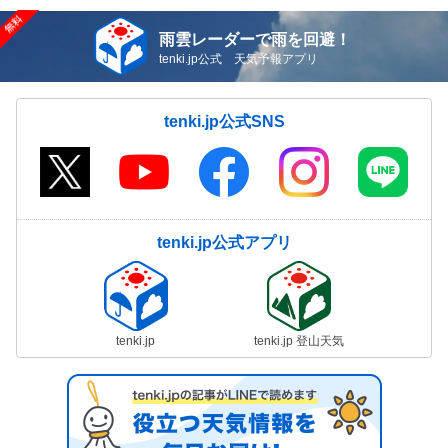
雨雲レーダーで雨を回避！
tenki.jp公式 天気予報アプリ
tenki.jp公式SNS
tenki.jp公式アプリ
tenki.jp
tenki.jp 登山天気