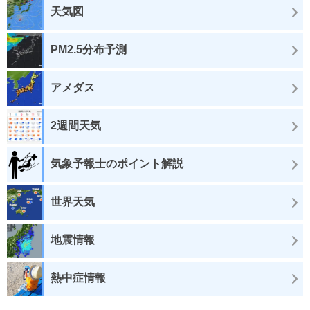
天気図
PM2.5分布予測
アメダス
2週間天気
気象予報士のポイント解説
世界天気
地震情報
熱中症情報