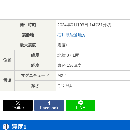
発生時刻
2024年01月03日 14時31分頃
震源地
石川県能登地方
最大震度
震度1
緯度
北緯 37.1度
位置
経度
東経 136.8度
マグニチュード
M2.4
震源
深さ
ごく浅い
Twitter
Facebook
LINE
震度1