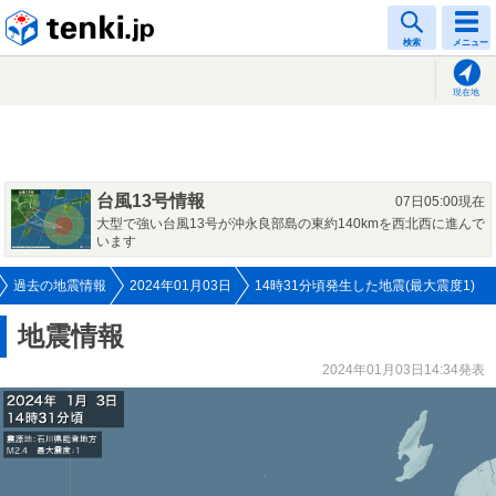
tenki.jp
検索
メニュー
現在地
台風13号情報
07日05:00現在
大型で強い台風13号が沖永良部島の東約140kmを西北西に進んで
います
過去の地震情報
2024年01月03日
14時31分頃発生した地震(最大震度1)
地震情報
2024年01月03日14:34発表