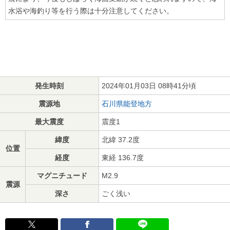
水浴や海釣り等を行う際は十分注意してください。
発生時刻
2024年01月03日 08時41分頃
震源地
石川県能登地方
最大震度
震度1
緯度
北緯 37.2度
位置
経度
東経 136.7度
マグニチュード
M2.9
震源
深さ
ごく浅い