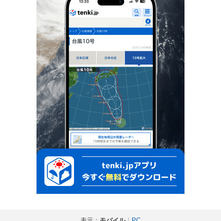
表示：
モバイル
｜
PC