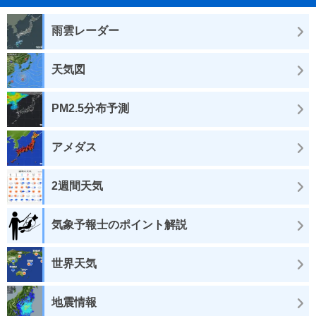
雨雲レーダー
天気図
PM2.5分布予測
アメダス
2週間天気
気象予報士のポイント解説
世界天気
地震情報