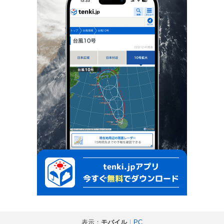
表示：
モバイル
｜
PC