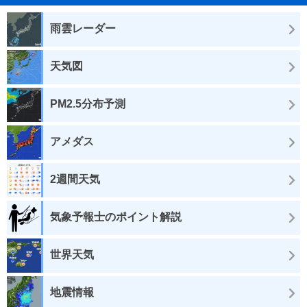
雨雲レーダー
天気図
PM2.5分布予測
アメダス
2週間天気
気象予報士のポイント解説
世界天気
地震情報