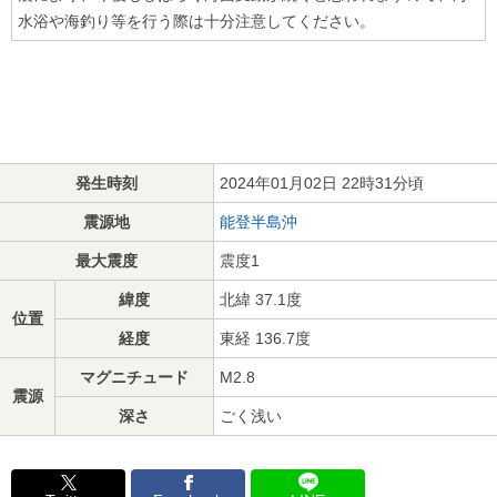
水浴や海釣り等を行う際は十分注意してください。
発生時刻
2024年01月02日 22時31分頃
震源地
能登半島沖
最大震度
震度1
緯度
北緯 37.1度
位置
経度
東経 136.7度
マグニチュード
M2.8
震源
深さ
ごく浅い