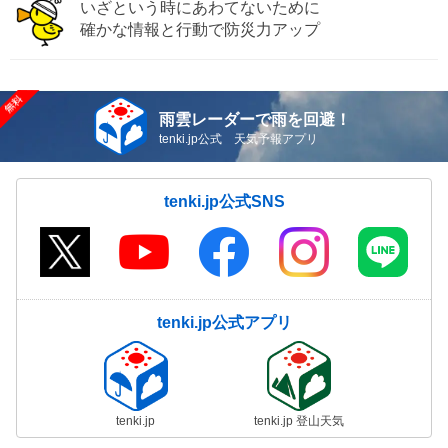
いざという時にあわてないために
確かな情報と行動で防災力アップ
雨雲レーダーで雨を回避！
tenki.jp公式 天気予報アプリ
tenki.jp公式SNS
tenki.jp公式アプリ
tenki.jp
tenki.jp 登山天気