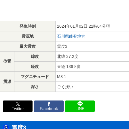
発生時刻
2024年01月02日 22時04分頃
震源地
石川県能登地方
最大震度
震度3
緯度
北緯 37.2度
位置
経度
東経 136.8度
マグニチュード
M3.1
震源
深さ
ごく浅い
Twitter
Facebook
LINE
震度3