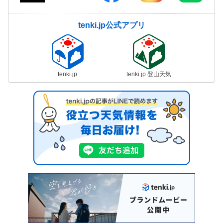
tenki.jp公式アプリ
tenki.jp
tenki.jp 登山天気