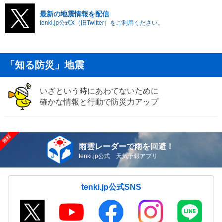
最新の地震情報を配信
tenki.jp公式X（旧Twitter）をご利用ください。
「知る防災」地震
いざという時にあわてないために
確かな情報と行動で防災力アップ
雨雲レーダーで雨を回避！
tenki.jp公式 天気予報アプリ
tenki.jp公式SNS