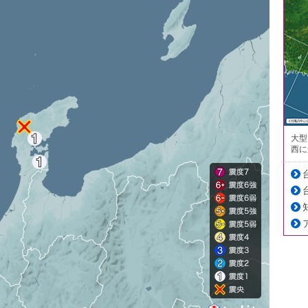
大型
西に