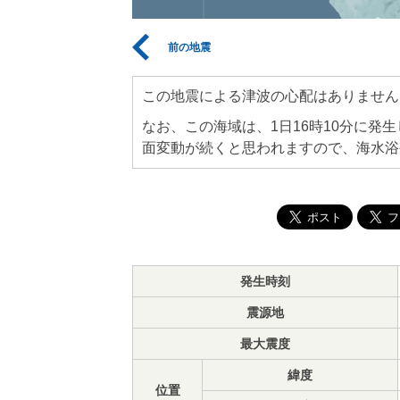
前の地震
この地震による津波の心配はありません
なお、この海域は、1日16時10分に発
面変動が続くと思われますので、海水浴
発生時刻
震源地
最大震度
緯度
位置