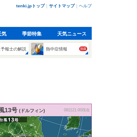
tenki.jpトップ
｜
サイトマップ
｜
ヘルプ
天気
季節特集
天気ニュース
象予報士の解説
熱中症情報
注目
風13号
(ドルフィン)
08日21:00現在