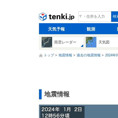
tenki.jp
検
天気予報
観測
雨雲レーダー
天気図
トップ
地震情報
過去の地震情報
2024年
地震情報