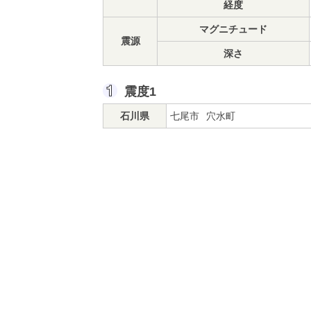
経度
マグニチュード
震源
深さ
震度1
石川県
七尾市
穴水町