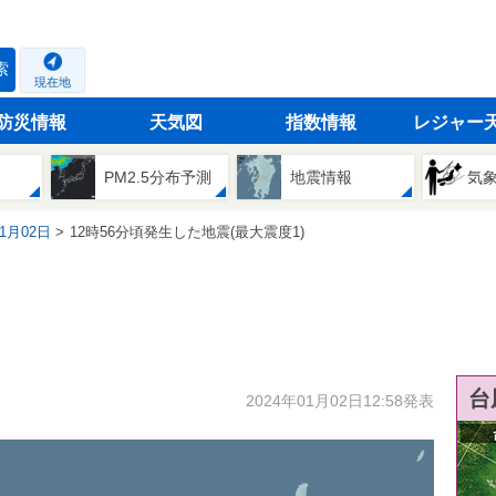
索
現在地
防災情報
天気図
指数情報
レジャー
PM2.5分布予測
地震情報
気
01月02日
12時56分頃発生した地震(最大震度1)
台
2024年01月02日12:58発表