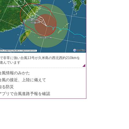
で非常に強い台風13号が久米島の西北西約210kmを
進んでいます
台風情報のみかた
台風の接近、上陸に備えて
知る防災
アプリで台風進路予報を確認