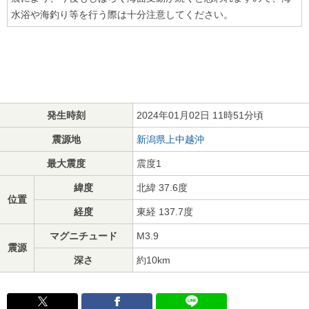
水浴や海釣り等を行う際は十分注意してください。
発生時刻
2024年01月02日 11時51分頃
震源地
新潟県上中越沖
最大震度
震度1
緯度
北緯 37.6度
位置
経度
東経 137.7度
マグニチュード
M3.9
震源
深さ
約10km