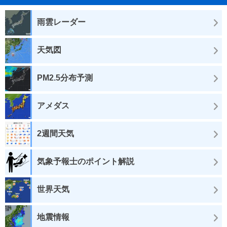
雨雲レーダー
天気図
PM2.5分布予測
アメダス
2週間天気
気象予報士のポイント解説
世界天気
地震情報