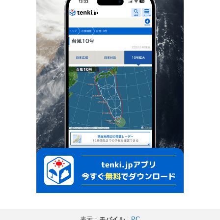
表示：
モバイル
｜
PC