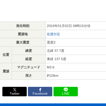
発生時刻
2024年01月02日 08時15分頃
震源地
佐渡付近
最大震度
震度3
緯度
北緯 37.7度
位置
経度
東経 137.5度
マグニチュード
M3.6
震源
深さ
約10km
Twitter
Facebook
LINE