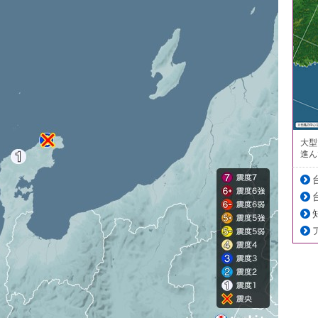
大型
進ん