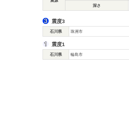
震源
深さ
震度3
石川県
珠洲市
震度1
石川県
輪島市