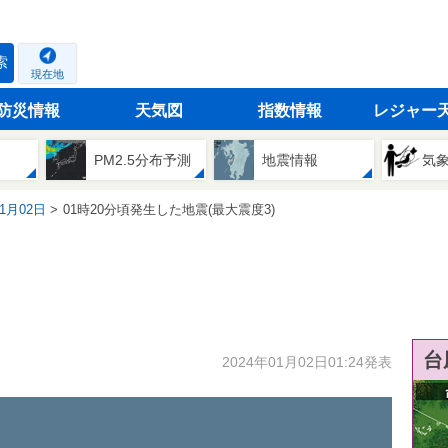
索
現在地
防災情報
天気図
指数情報
レジャー
PM2.5分布予測
地震情報
気
01月02日
01時20分頃発生した地震(最大震度3)
台
2024年01月02日01:24発表