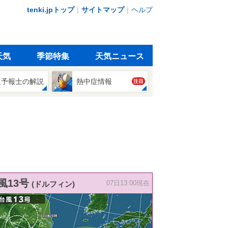
tenki.jpトップ
｜
サイトマップ
｜
ヘルプ
天気
季節特集
天気ニュース
象予報士の解説
熱中症情報
注目
風13号
(ドルフィン)
07日13:00現在