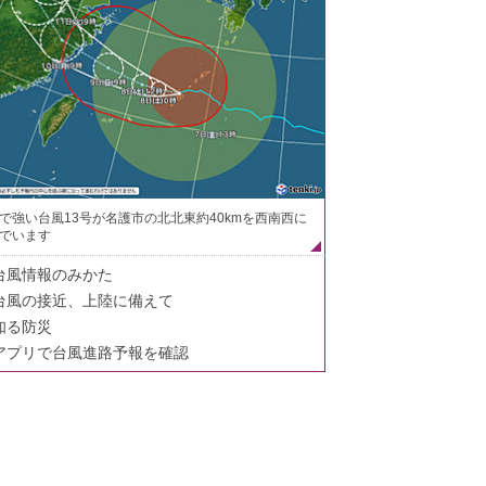
で強い台風13号が名護市の北北東約40kmを西南西に
でいます
台風情報のみかた
台風の接近、上陸に備えて
知る防災
アプリで台風進路予報を確認