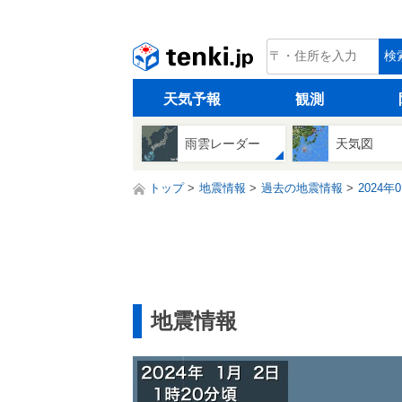
tenki.jp
検
天気予報
観測
雨雲レーダー
天気図
トップ
地震情報
過去の地震情報
2024年
地震情報