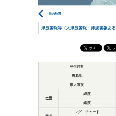
前の地震
津波警報等（大津波警報・津波警報ある
発生時刻
震源地
最大震度
緯度
位置
経度
マグニチュード