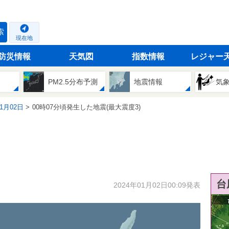
索
現在地
防災情報
天気図
指数情報
レジャー
PM2.5分布予測
地震情報
気
01月02日
00時07分頃発生した地震(最大震度3)
台
2024年01月02日00:09発表