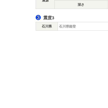
震源
深さ
震度3
石川県
石川県能登