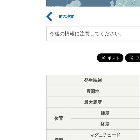
前の地震
今後の情報に注意してください。
発生時刻
震源地
最大震度
緯度
位置
経度
マグニチュード