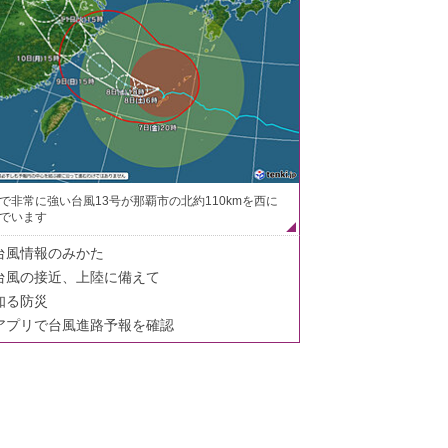
で非常に強い台風13号が那覇市の北約110kmを西に
でいます
台風情報のみかた
台風の接近、上陸に備えて
知る防災
アプリで台風進路予報を確認