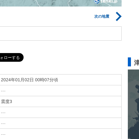
次の地震
2024年01月02日 00時07分頃
---
震度3
---
---
---