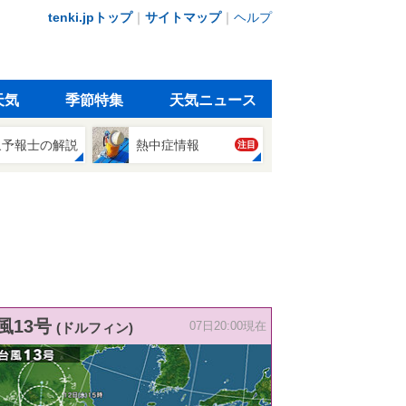
tenki.jpトップ
｜
サイトマップ
｜
ヘルプ
天気
季節特集
天気ニュース
象予報士の解説
熱中症情報
注目
風13号
(ドルフィン)
07日20:00現在