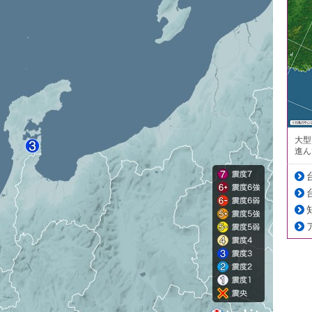
大型
進ん