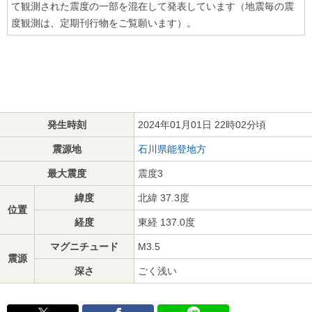
て観測された震度の一部を混在して発表しています（地震毎の震
度観測は、定期刊行物をご覧願います）。
発生時刻
2024年01月01日 22時02分頃
震源地
石川県能登地方
最大震度
震度3
緯度
北緯 37.3度
位置
経度
東経 137.0度
マグニチュード
M3.5
震源
深さ
ごく浅い