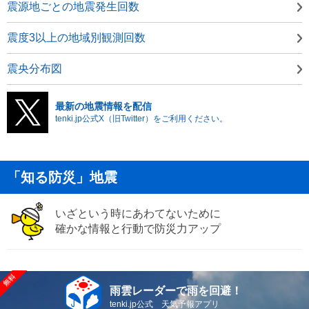
震源地ごとの地震発生回数
震度3以上の地域別観測回数
震央分布図
最新の地震情報を配信
tenki.jp公式X（旧Twitter）をご利用ください。
「知る防災」地震
いざという時にあわてないために
確かな情報と行動で防災力アップ
雨雲レーダーで雨を回避！
tenki.jp公式 天気予報アプリ