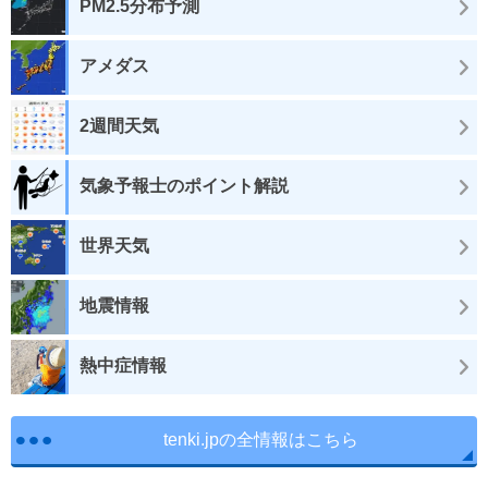
PM2.5分布予測
アメダス
2週間天気
気象予報士のポイント解説
世界天気
地震情報
熱中症情報
tenki.jpの全情報はこちら