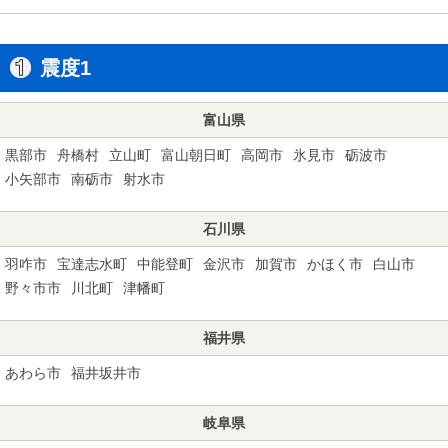
震度1
富山県
黒部市
舟橋村
立山町
富山朝日町
高岡市
氷見市
砺波市
小矢部市
南砺市
射水市
石川県
羽咋市
宝達志水町
中能登町
金沢市
加賀市
かほく市
白山市
野々市市
川北町
津幡町
福井県
あわら市
福井坂井市
岐阜県