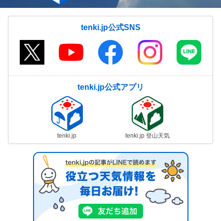
tenki.jp公式SNS
tenki.jp公式アプリ
tenki.jp
tenki.jp 登山天気