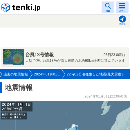
tenki.jp
検索
メニュー
現在地
台風13号情報
06日23:00現在
大型で強い台風13号が南大東島の北約90kmを西に進んでいます
過去の地震情報
2024年01月01日
22時02分頃発生した地震(最大震度3)
地震情報
2024年01月01日22:06発表