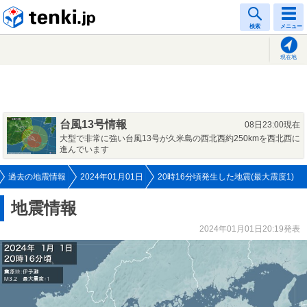
tenki.jp
検索
メニュー
現在地
台風13号情報
08日23:00現在
大型で非常に強い台風13号が久米島の西北西約250kmを西北西に
進んでいます
過去の地震情報
2024年01月01日
20時16分頃発生した地震(最大震度1)
地震情報
2024年01月01日20:19発表