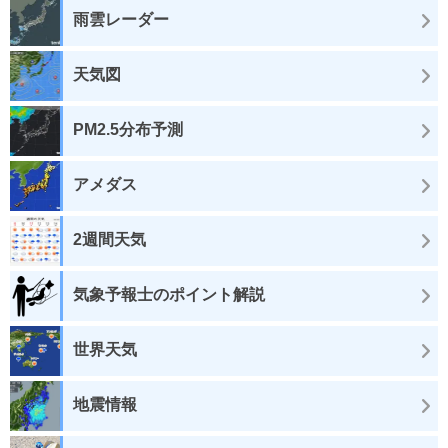
雨雲レーダー
天気図
PM2.5分布予測
アメダス
2週間天気
気象予報士のポイント解説
世界天気
地震情報