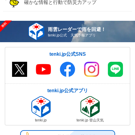
確かな情報と行動で防災力アップ
雨雲レーダーで雨を回避！
tenki.jp公式 天気予報アプリ
tenki.jp公式SNS
tenki.jp公式アプリ
tenki.jp
tenki.jp 登山天気