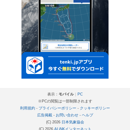
表示：
モバイル
｜
PC
※PCの閲覧は一部制限されます
利用規約
-
プライバシーポリシー
-
クッキーポリシー
広告掲載
-
お問い合わせ
-
ヘルプ
(C) 2026
日本気象協会
(C) 2026
ALiNKインターネット