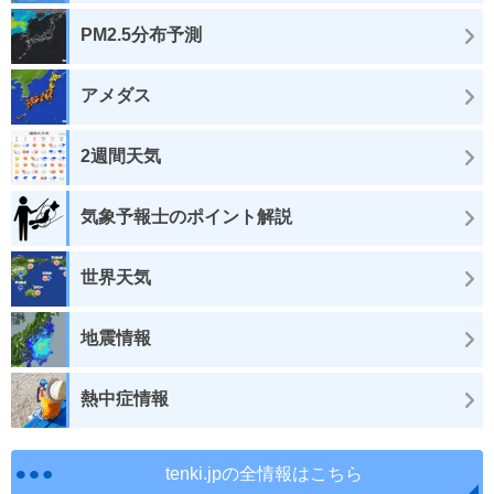
PM2.5分布予測
アメダス
2週間天気
気象予報士のポイント解説
世界天気
地震情報
熱中症情報
tenki.jpの全情報はこちら