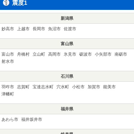
震度1
新潟県
妙高市
上越市
長岡市
魚沼市
佐渡市
富山県
富山市
舟橋村
立山町
高岡市
氷見市
砺波市
小矢部市
南砺市
射水市
石川県
羽咋市
志賀町
宝達志水町
穴水町
小松市
加賀市
能美市
津幡町
福井県
あわら市
福井坂井市