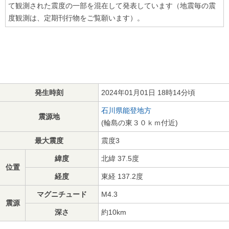
て観測された震度の一部を混在して発表しています（地震毎の震
度観測は、定期刊行物をご覧願います）。
発生時刻
2024年01月01日 18時14分頃
石川県能登地方
震源地
(輪島の東３０ｋｍ付近)
最大震度
震度3
緯度
北緯 37.5度
位置
経度
東経 137.2度
マグニチュード
M4.3
震源
深さ
約10km