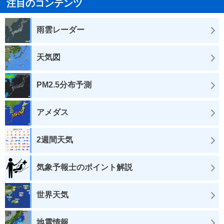
注目のコンテンツ
雨雲レーダー
天気図
PM2.5分布予測
アメダス
2週間天気
気象予報士のポイント解説
世界天気
地震情報