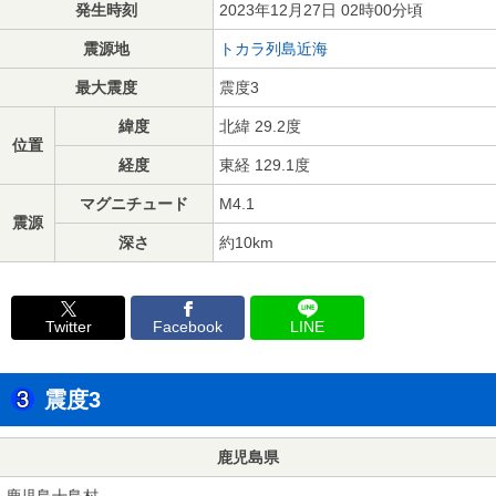
発生時刻
2023年12月27日 02時00分頃
震源地
トカラ列島近海
最大震度
震度3
緯度
北緯 29.2度
位置
経度
東経 129.1度
マグニチュード
M4.1
震源
深さ
約10km
Twitter
Facebook
LINE
震度3
鹿児島県
鹿児島十島村