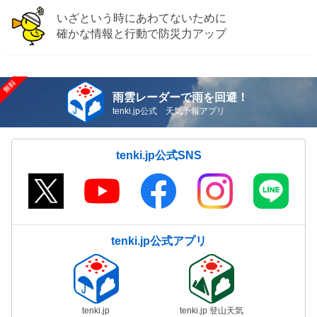
いざという時にあわてないために
確かな情報と行動で防災力アップ
雨雲レーダーで雨を回避！
tenki.jp公式 天気予報アプリ
tenki.jp公式SNS
tenki.jp公式アプリ
tenki.jp
tenki.jp 登山天気