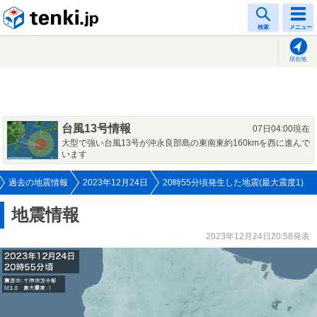
tenki.jp
検索
メニュー
現在地
台風13号情報
07日04:00現在
大型で強い台風13号が沖永良部島の東南東約160kmを西に進んで
います
過去の地震情報
2023年12月24日
20時55分頃発生した地震(最大震度1)
地震情報
2023年12月24日20:58発表