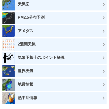
天気図
PM2.5分布予測
アメダス
2週間天気
気象予報士のポイント解説
世界天気
地震情報
熱中症情報