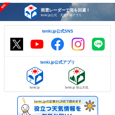
雨雲レーダーで雨を回避！
tenki.jp公式 天気予報アプリ
tenki.jp公式SNS
tenki.jp公式アプリ
tenki.jp
tenki.jp 登山天気