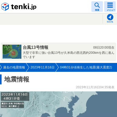
tenki.jp
検索
メニュー
現在地
台風13号情報
08日20:00現在
大型で非常に強い台風13号が久米島の西北西約200kmを西に進ん
でいます
過去の地震情報
2023年11月16日
04時31分頃発生した地震(最大震度2)
地震情報
2023年11月16日04:35発表