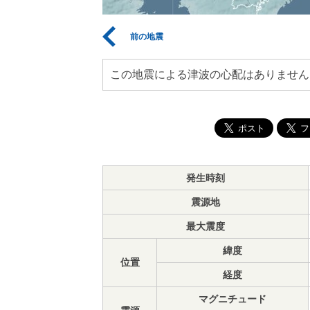
前の地震
この地震による津波の心配はありません
発生時刻
震源地
最大震度
緯度
位置
経度
マグニチュード