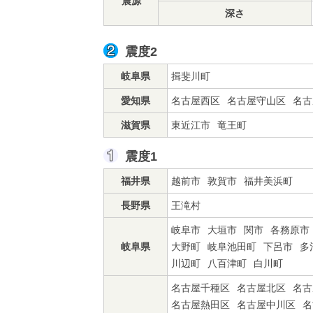
震源
深さ
震度2
岐阜県
揖斐川町
愛知県
名古屋西区
名古屋守山区
名古
滋賀県
東近江市
竜王町
震度1
福井県
越前市
敦賀市
福井美浜町
長野県
王滝村
岐阜市
大垣市
関市
各務原市
岐阜県
大野町
岐阜池田町
下呂市
多
川辺町
八百津町
白川町
名古屋千種区
名古屋北区
名古
名古屋熱田区
名古屋中川区
名