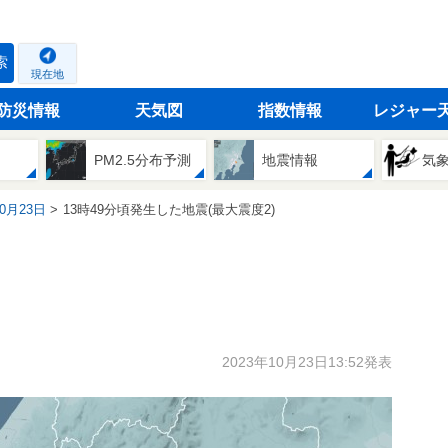
索
現在地
防災情報
天気図
指数情報
レジャー
PM2.5分布予測
地震情報
気
10月23日
13時49分頃発生した地震(最大震度2)
2023年10月23日13:52発表