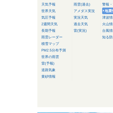
天気予報
雨雲(過去)
警報・
世界天気
アメダス実況
地震
気圧予報
実況天気
津波情
2週間天気
過去天気
火山情
長期予報
雷(実況)
台風情
雨雲レーダー
知る防
積雪マップ
PM2.5分布予測
世界の雨雲
雷(予報)
道路気象
黄砂情報