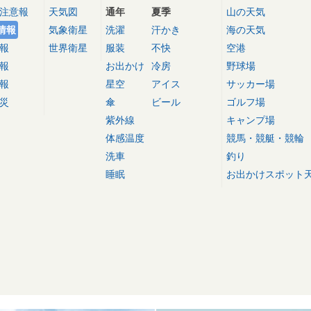
注意報
天気図
通年
夏季
山の天気
情報
気象衛星
洗濯
汗かき
海の天気
報
世界衛星
服装
不快
空港
報
お出かけ
冷房
野球場
報
星空
アイス
サッカー場
災
傘
ビール
ゴルフ場
紫外線
キャンプ場
体感温度
競馬・競艇・競輪
洗車
釣り
睡眠
お出かけスポット