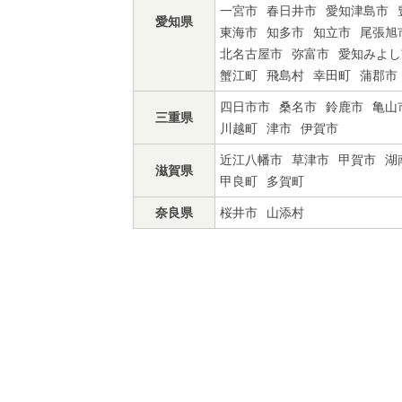
一宮市
春日井市
愛知津島市
愛知県
東海市
知多市
知立市
尾張旭
北名古屋市
弥富市
愛知みよし
蟹江町
飛島村
幸田町
蒲郡市
四日市市
桑名市
鈴鹿市
亀山
三重県
川越町
津市
伊賀市
近江八幡市
草津市
甲賀市
湖
滋賀県
甲良町
多賀町
奈良県
桜井市
山添村