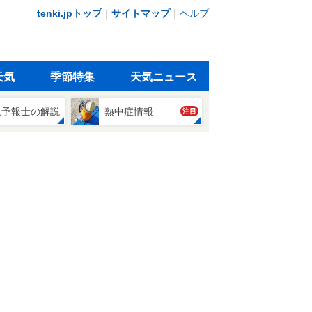
tenki.jpトップ
｜
サイトマップ
｜
ヘルプ
天気
季節特集
天気ニュース
象予報士の解説
熱中症情報
注目