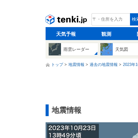
tenki.jp
検
天気予報
観測
雨雲レーダー
天気図
トップ
地震情報
過去の地震情報
2023年
地震情報