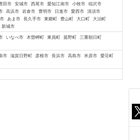
豊田市
安城市
西尾市
愛知江南市
小牧市
稲沢市
市
高浜市
岩倉市
豊明市
日進市
愛西市
清須市
市
あま市
長久手市
東郷町
豊山町
大口町
大治町
新城市
市
いなべ市
木曽岬町
東員町
菰野町
三重朝日町
南市
滋賀日野町
彦根市
長浜市
高島市
米原市
愛荘町