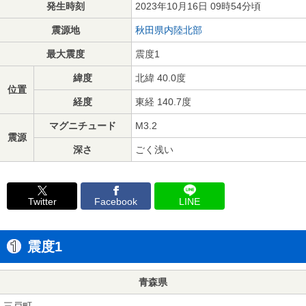
発生時刻
2023年10月16日 09時54分頃
震源地
秋田県内陸北部
最大震度
震度1
緯度
北緯 40.0度
位置
経度
東経 140.7度
マグニチュード
M3.2
震源
深さ
ごく浅い
Twitter
Facebook
LINE
震度1
青森県
三戸町