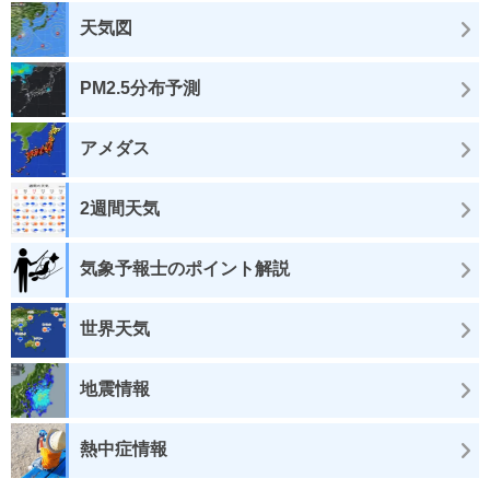
天気図
PM2.5分布予測
アメダス
2週間天気
気象予報士のポイント解説
世界天気
地震情報
熱中症情報