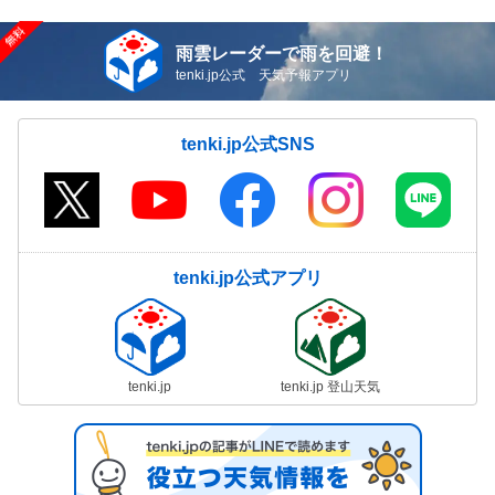
雨雲レーダーで雨を回避！
tenki.jp公式 天気予報アプリ
tenki.jp公式SNS
tenki.jp公式アプリ
tenki.jp
tenki.jp 登山天気