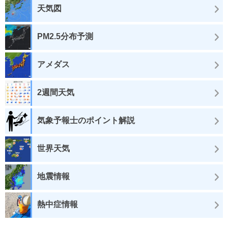
天気図
PM2.5分布予測
アメダス
2週間天気
気象予報士のポイント解説
世界天気
地震情報
熱中症情報