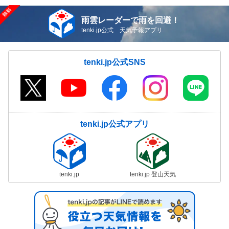
雨雲レーダーで雨を回避！
tenki.jp公式 天気予報アプリ
tenki.jp公式SNS
tenki.jp公式アプリ
tenki.jp
tenki.jp 登山天気