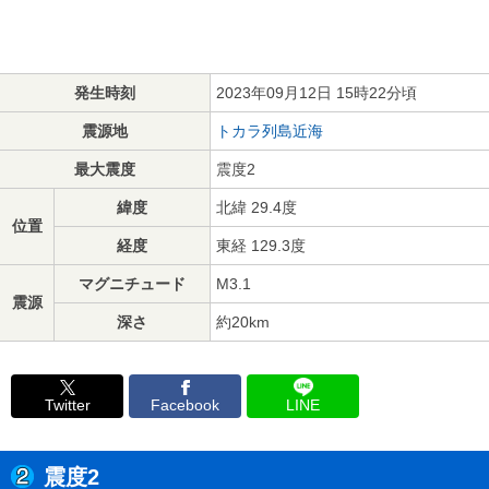
発生時刻
2023年09月12日 15時22分頃
震源地
トカラ列島近海
最大震度
震度2
緯度
北緯 29.4度
位置
経度
東経 129.3度
マグニチュード
M3.1
震源
深さ
約20km
Twitter
Facebook
LINE
震度2