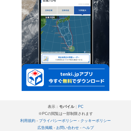
表示：
モバイル
｜
PC
※PCの閲覧は一部制限されます
利用規約
-
プライバシーポリシー
-
クッキーポリシー
広告掲載
-
お問い合わせ
-
ヘルプ