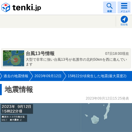
tenki.jp
検索
メニュー
現在地
台風13号情報
07日18:00現在
大型で非常に強い台風13号が名護市の北約50kmを西に進んでい
ます
過去の地震情報
2023年09月12日
15時22分頃発生した地震(最大震度2)
地震情報
2023年09月12日15:25発表