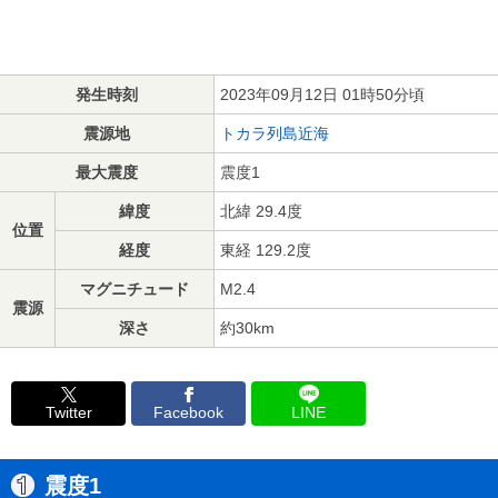
発生時刻
2023年09月12日 01時50分頃
震源地
トカラ列島近海
最大震度
震度1
緯度
北緯 29.4度
位置
経度
東経 129.2度
マグニチュード
M2.4
震源
深さ
約30km
Twitter
Facebook
LINE
震度1