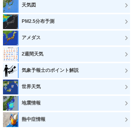
天気図
PM2.5分布予測
アメダス
2週間天気
気象予報士のポイント解説
世界天気
地震情報
熱中症情報