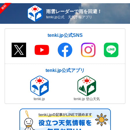
雨雲レーダーで雨を回避！
tenki.jp公式 天気予報アプリ
tenki.jp公式SNS
tenki.jp公式アプリ
tenki.jp
tenki.jp 登山天気