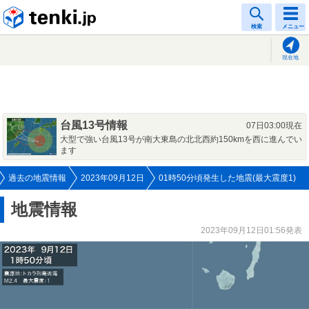
tenki.jp
検索
メニュー
現在地
台風13号情報
07日03:00現在
大型で強い台風13号が南大東島の北北西約150kmを西に進んでい
ます
過去の地震情報
2023年09月12日
01時50分頃発生した地震(最大震度1)
地震情報
2023年09月12日01:56発表