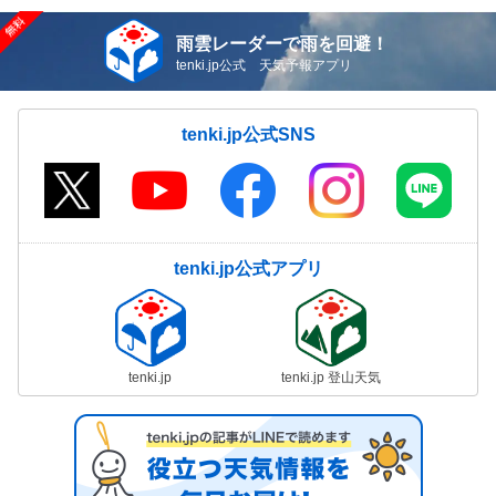
雨雲レーダーで雨を回避！
tenki.jp公式 天気予報アプリ
tenki.jp公式SNS
tenki.jp公式アプリ
tenki.jp
tenki.jp 登山天気