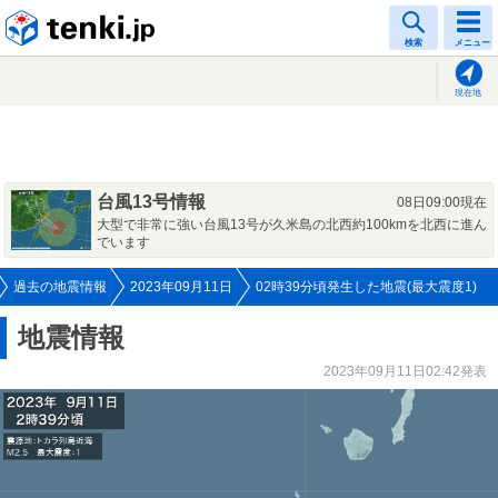
tenki.jp
検索
メニュー
現在地
台風13号情報
08日09:00現在
大型で非常に強い台風13号が久米島の北西約100kmを北西に進ん
でいます
過去の地震情報
2023年09月11日
02時39分頃発生した地震(最大震度1)
地震情報
2023年09月11日02:42発表