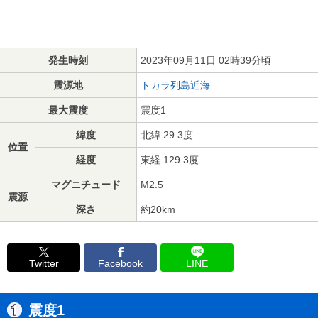
発生時刻
2023年09月11日 02時39分頃
震源地
トカラ列島近海
最大震度
震度1
緯度
北緯 29.3度
位置
経度
東経 129.3度
マグニチュード
M2.5
震源
深さ
約20km
Twitter
Facebook
LINE
震度1