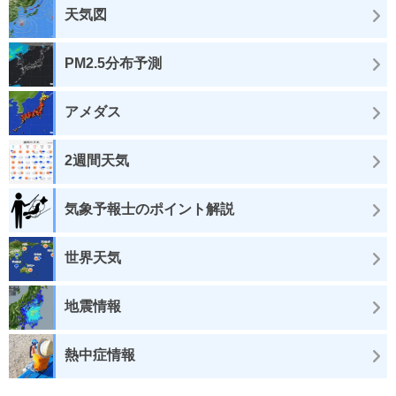
天気図
PM2.5分布予測
アメダス
2週間天気
気象予報士のポイント解説
世界天気
地震情報
熱中症情報