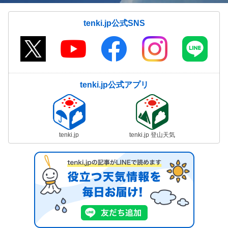
tenki.jp公式SNS
tenki.jp公式アプリ
tenki.jp
tenki.jp 登山天気