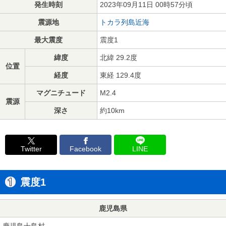
発生時刻
2023年09月11日 00時57分頃
震源地
トカラ列島近海
最大震度
震度1
緯度
北緯 29.2度
位置
経度
東経 129.4度
マグニチュード
M2.4
震源
深さ
約10km
Twitter
Facebook
LINE
震度1
鹿児島県
鹿児島十島村