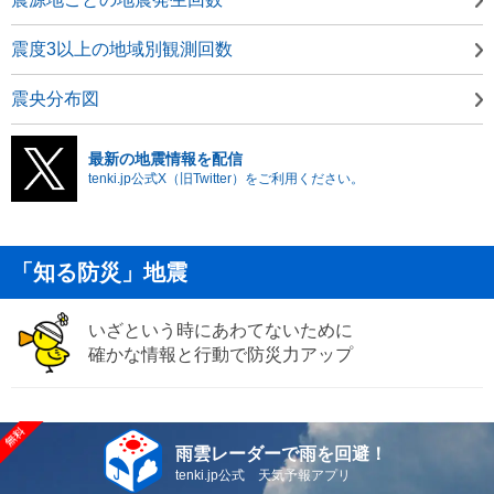
震度3以上の地域別観測回数
震央分布図
最新の地震情報を配信
tenki.jp公式X（旧Twitter）をご利用ください。
「知る防災」地震
いざという時にあわてないために
確かな情報と行動で防災力アップ
雨雲レーダーで雨を回避！
tenki.jp公式 天気予報アプリ