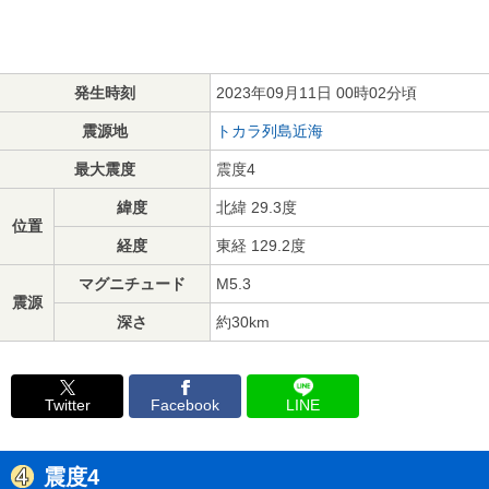
発生時刻
2023年09月11日 00時02分頃
震源地
トカラ列島近海
最大震度
震度4
緯度
北緯 29.3度
位置
経度
東経 129.2度
マグニチュード
M5.3
震源
深さ
約30km
Twitter
Facebook
LINE
震度4