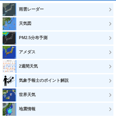
雨雲レーダー
天気図
PM2.5分布予測
アメダス
2週間天気
気象予報士のポイント解説
世界天気
地震情報