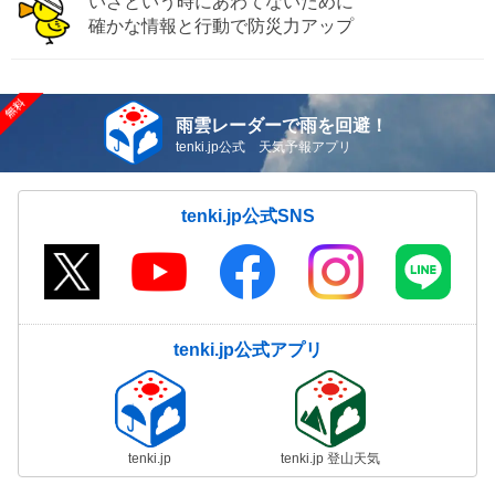
いざという時にあわてないために
確かな情報と行動で防災力アップ
雨雲レーダーで雨を回避！
tenki.jp公式 天気予報アプリ
tenki.jp公式SNS
tenki.jp公式アプリ
tenki.jp
tenki.jp 登山天気