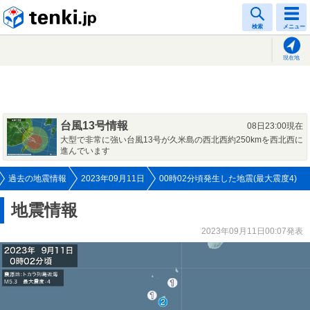
tenki.jp
検索
メニュー
現在地
台風13号情報
08日23:00現在
大型で非常に強い台風13号が久米島の西北西約250kmを西北西に
進んでいます
過去の地震情報
2023年09月11日
00時02分頃発生した地震(最大震度4)
地震情報
2023年09月11日00:07発表