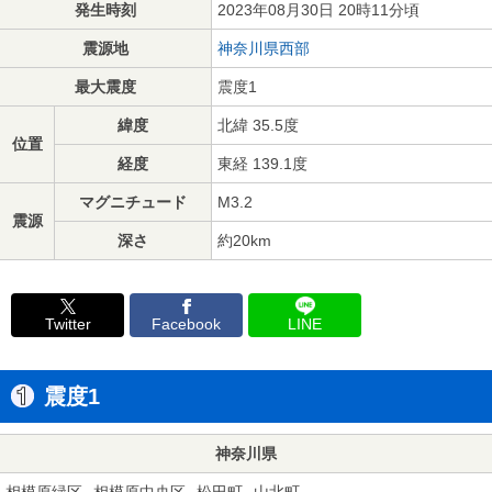
発生時刻
2023年08月30日 20時11分頃
震源地
神奈川県西部
最大震度
震度1
緯度
北緯 35.5度
位置
経度
東経 139.1度
マグニチュード
M3.2
震源
深さ
約20km
Twitter
Facebook
LINE
震度1
神奈川県
相模原緑区
相模原中央区
松田町
山北町