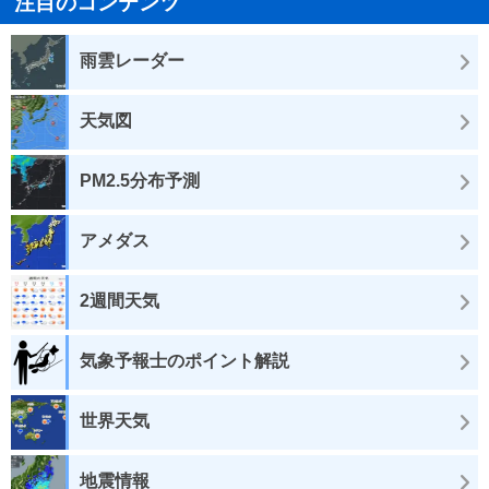
注目のコンテンツ
雨雲レーダー
天気図
PM2.5分布予測
アメダス
2週間天気
気象予報士のポイント解説
世界天気
地震情報