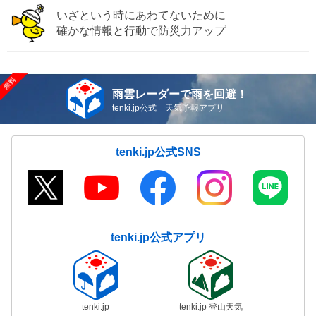
いざという時にあわてないために
確かな情報と行動で防災力アップ
雨雲レーダーで雨を回避！
tenki.jp公式 天気予報アプリ
tenki.jp公式SNS
tenki.jp公式アプリ
tenki.jp
tenki.jp 登山天気