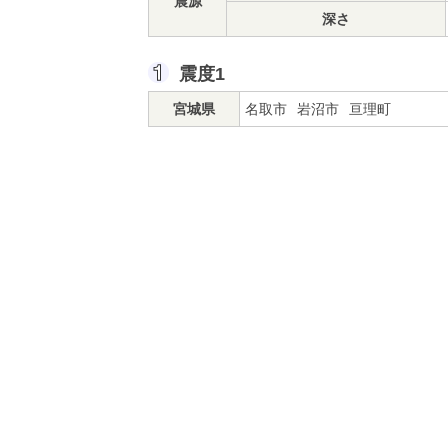
震源
深さ
震度1
宮城県
名取市
岩沼市
亘理町