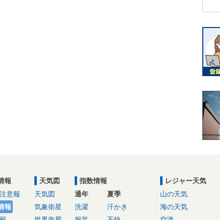
情報
天気図
指数情報
レジャー天気
注意報
天気図
通年
夏季
山の天気
情報
気象衛星
洗濯
汗かき
海の天気
報
世界衛星
服装
不快
空港