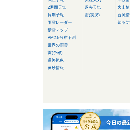
2週間天気
過去天気
火山情
長期予報
雷(実況)
台風情
雨雲レーダー
知る防
積雪マップ
PM2.5分布予測
世界の雨雲
雷(予報)
道路気象
黄砂情報