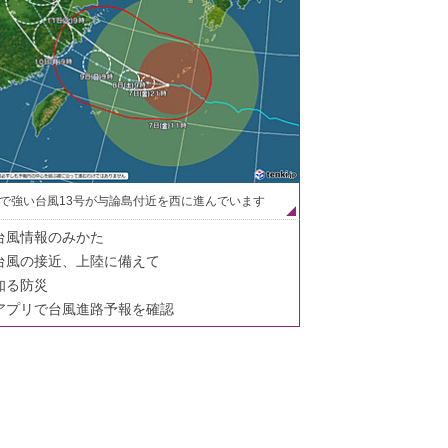
で強い台風13号が与論島付近を西に進んでいます
台風情報のみかた
台風の接近、上陸に備えて
知る防災
アプリで台風進路予報を確認