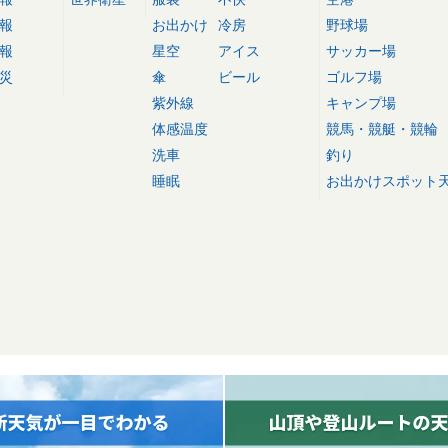
報
お出かけ
冷房
野球場
報
星空
アイス
サッカー場
災
傘
ビール
ゴルフ場
紫外線
キャンプ場
体感温度
競馬・競艇・競輪
洗車
釣り
睡眠
お出かけスポット