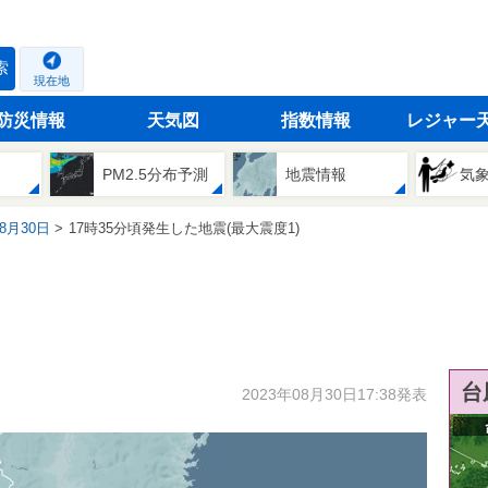
索
現在地
防災情報
天気図
指数情報
レジャー
PM2.5分布予測
地震情報
気
08月30日
17時35分頃発生した地震(最大震度1)
台
2023年08月30日17:38発表