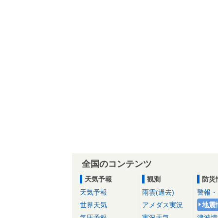
全国のコンテンツ
天気予報
観測
防災
天気予報
雨雲(過去)
警報・
世界天気
アメダス実況
地震
気圧予報
実況天気
津波情