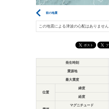
前の地震
この地震による津波の心配はありません
発生時刻
震源地
最大震度
緯度
位置
経度
マグニチュード