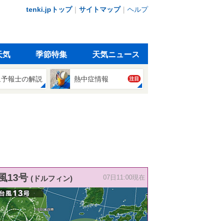
tenki.jpトップ
｜
サイトマップ
｜
ヘルプ
天気
季節特集
天気ニュース
象予報士の解説
熱中症情報
注目
風13号
(ドルフィン)
07日11:00現在