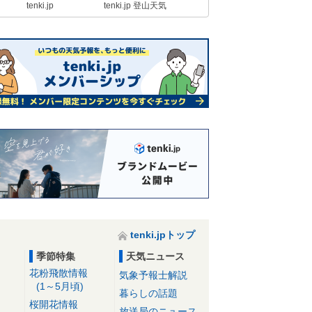
tenki.jp
tenki.jp 登山天気
tenki.jpトップ
季節特集
天気ニュース
花粉飛散情報
気象予報士解説
(1～5月頃)
暮らしの話題
桜開花情報
放送局のニュース