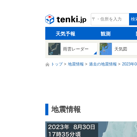
tenki.jp
検
天気予報
観測
雨雲レーダー
天気図
トップ
地震情報
過去の地震情報
2023年
地震情報