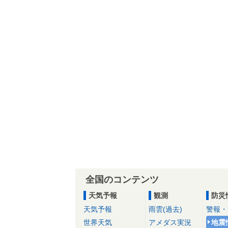
全国のコンテンツ
天気予報
観測
防災
天気予報
雨雲(過去)
警報・
世界天気
アメダス実況
地震