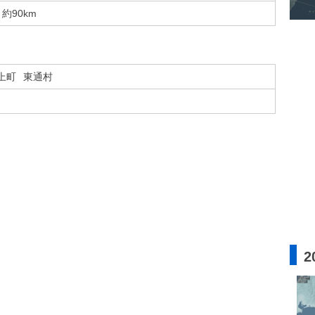
約90km
上町
東通村
2