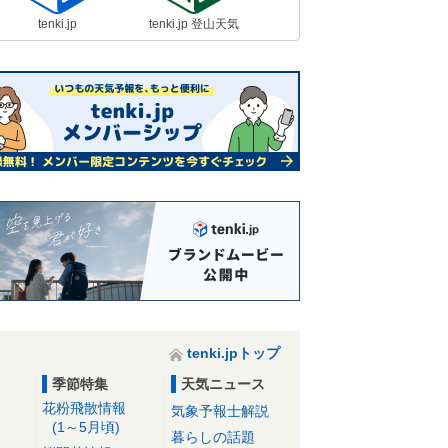
tenki.jp
tenki.jp 登山天気
tenki.jpトップ
季節特集
天気ニュース
花粉飛散情報
気象予報士解説
(1～5月頃)
暮らしの話題