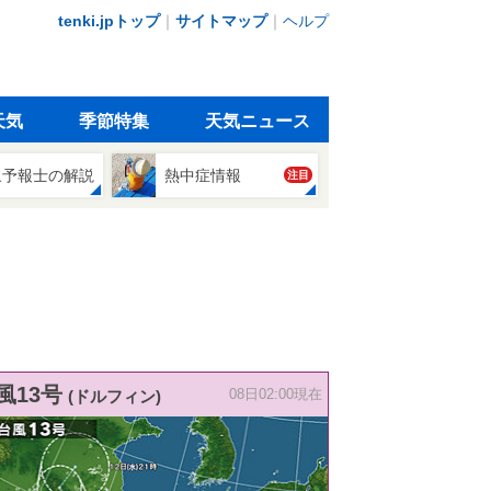
tenki.jpトップ
｜
サイトマップ
｜
ヘルプ
天気
季節特集
天気ニュース
象予報士の解説
熱中症情報
注目
風13号
(ドルフィン)
08日02:00現在