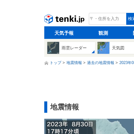
tenki.jp
検
天気予報
観測
雨雲レーダー
天気図
トップ
地震情報
過去の地震情報
2023年
地震情報