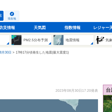
索
現在地
防災情報
天気図
指数情報
レジャー
PM2.5分布予測
地震情報
気
08月30日
17時17分頃発生した地震(最大震度1)
台
2023年08月30日17:20発表