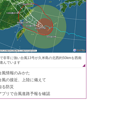
で非常に強い台風13号が久米島の北西約50kmを西南
進んでいます
台風情報のみかた
台風の接近、上陸に備えて
知る防災
アプリで台風進路予報を確認