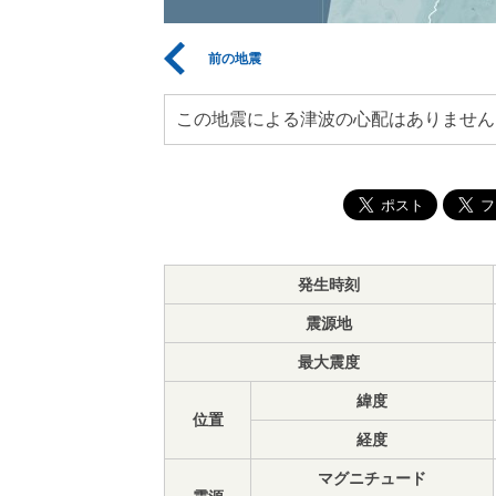
前の地震
この地震による津波の心配はありません
発生時刻
震源地
最大震度
緯度
位置
経度
マグニチュード