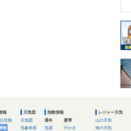
情報
天気図
指数情報
レジャー天気
注意報
天気図
通年
夏季
山の天気
情報
気象衛星
洗濯
汗かき
海の天気