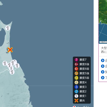
大型
西に