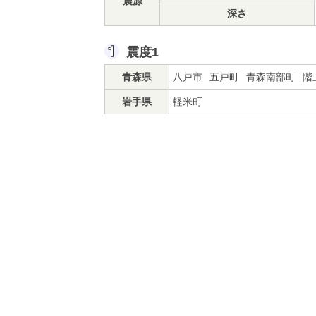
震源
深さ
震度1
青森県
八戸市
五戸町
青森南部町
階
岩手県
軽米町