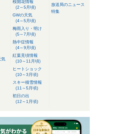
桜開花情報
放送局のニュース
(2～5月頃)
特集
GWの天気
(4～5月頃)
梅雨入り・明け
(5～7月頃)
熱中症情報
(4～9月頃)
紅葉見頃情報
天気
(10～11月頃)
ヒートショック
(10～3月頃)
スキー積雪情報
(11～5月頃)
初日の出
(12～1月頃)