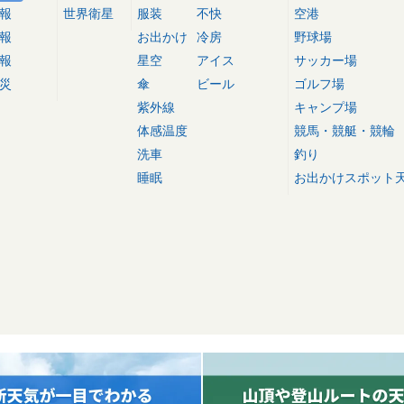
報
世界衛星
服装
不快
空港
報
お出かけ
冷房
野球場
報
星空
アイス
サッカー場
災
傘
ビール
ゴルフ場
紫外線
キャンプ場
体感温度
競馬・競艇・競輪
洗車
釣り
睡眠
お出かけスポット