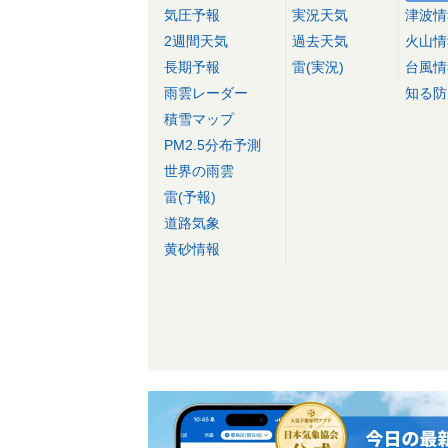
気圧予報
実況天気
津波情
2週間天気
過去天気
火山情
長期予報
雷(実況)
台風情
雨雲レーダー
知る防
積雪マップ
PM2.5分布予測
世界の雨雲
雷(予報)
道路気象
黄砂情報