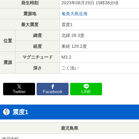
発生時刻
2023年08月29日 15時38分頃
震源地
奄美大島近海
最大震度
震度1
緯度
北緯 28.3度
位置
経度
東経 129.2度
マグニチュード
M3.2
震源
深さ
ごく浅い
Twitter
Facebook
LINE
震度1
鹿児島県
瀬戸内町