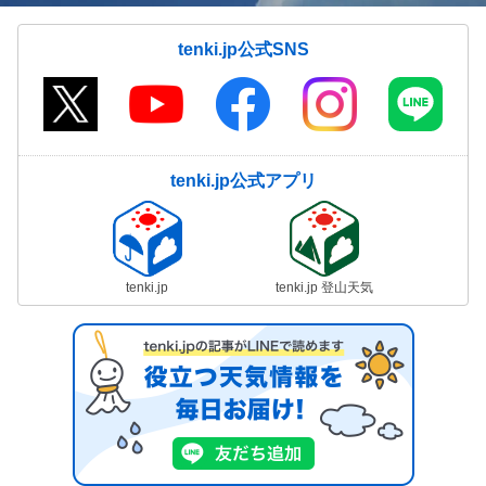
tenki.jp公式SNS
tenki.jp公式アプリ
tenki.jp
tenki.jp 登山天気