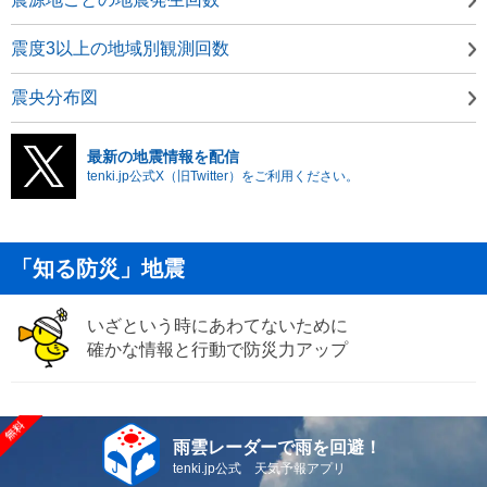
震度3以上の地域別観測回数
震央分布図
最新の地震情報を配信
tenki.jp公式X（旧Twitter）をご利用ください。
「知る防災」地震
いざという時にあわてないために
確かな情報と行動で防災力アップ
雨雲レーダーで雨を回避！
tenki.jp公式 天気予報アプリ