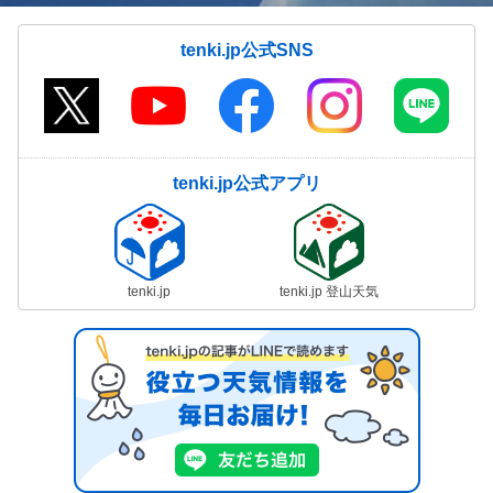
tenki.jp公式SNS
tenki.jp公式アプリ
tenki.jp
tenki.jp 登山天気