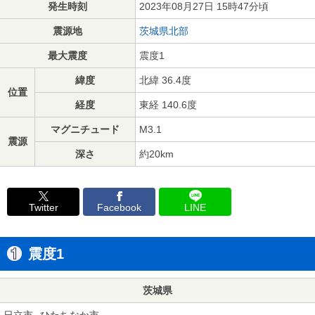
発生時刻
2023年08月27日 15時47分頃
震源地
茨城県北部
最大震度
震度1
緯度
北緯 36.4度
位置
経度
東経 140.6度
マグニチュード
M3.1
震源
深さ
約20km
Twitter
Facebook
LINE
震度1
茨城県
日立市
ひたちなか市