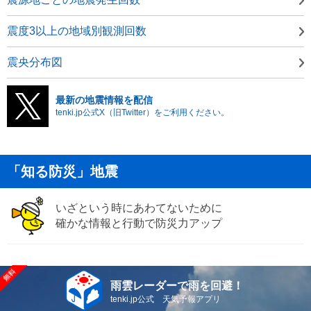
震度3以上の地域別観測回数
震央分布図
最新の地震情報を配信
tenki.jp公式X（旧Twitter）をご利用ください。
「知る防災」地震
いざという時にあわてないために
確かな情報と行動で防災力アップ
雨雲レーダーで雨を回避！
tenki.jp公式 天気予報アプリ