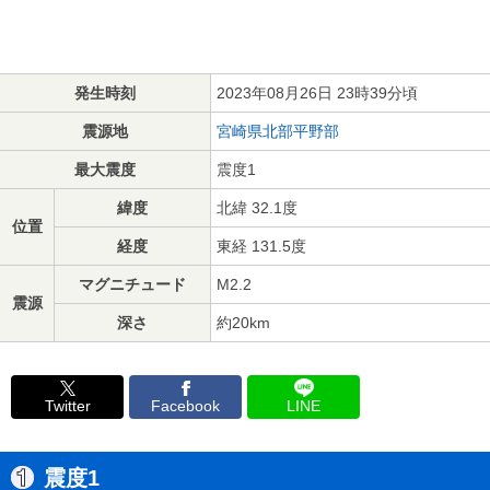
発生時刻
2023年08月26日 23時39分頃
震源地
宮崎県北部平野部
最大震度
震度1
緯度
北緯 32.1度
位置
経度
東経 131.5度
マグニチュード
M2.2
震源
深さ
約20km
Twitter
Facebook
LINE
震度1