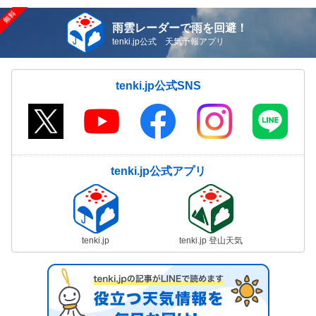
雨雲レーダーで雨を回避！
tenki.jp公式 天気予報アプリ
tenki.jp公式SNS
tenki.jp公式アプリ
tenki.jp
tenki.jp 登山天気