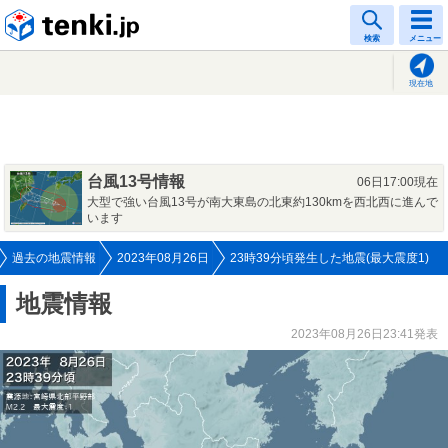
tenki.jp
検索
メニュー
現在地
台風13号情報
06日17:00現在
大型で強い台風13号が南大東島の北東約130kmを西北西に進んで
います
過去の地震情報
2023年08月26日
23時39分頃発生した地震(最大震度1)
地震情報
2023年08月26日23:41発表