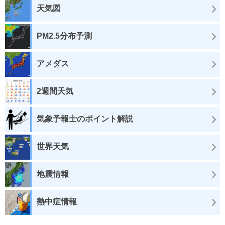
天気図
PM2.5分布予測
アメダス
2週間天気
気象予報士のポイント解説
世界天気
地震情報
熱中症情報