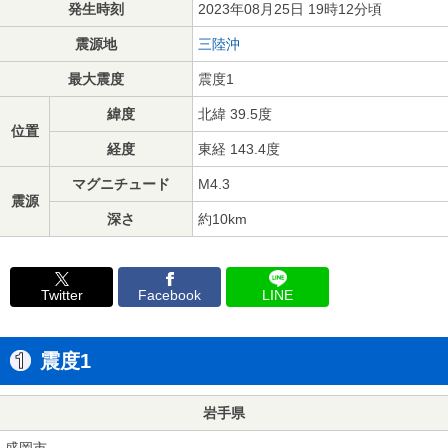
発生時刻
2023年08月25日 19時12分頃
震源地
三陸沖
最大震度
震度1
緯度
北緯 39.5度
位置
経度
東経 143.4度
マグニチュード
M4.3
震源
深さ
約10km
Twitter
Facebook
LINE
震度1
岩手県
盛岡市