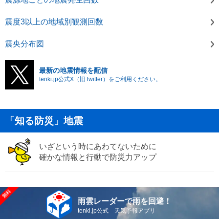
震度3以上の地域別観測回数
震央分布図
最新の地震情報を配信
tenki.jp公式X（旧Twitter）をご利用ください。
「知る防災」地震
いざという時にあわてないために
確かな情報と行動で防災力アップ
雨雲レーダーで雨を回避！
tenki.jp公式 天気予報アプリ