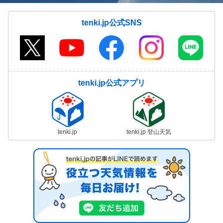
tenki.jp公式SNS
tenki.jp公式アプリ
tenki.jp
tenki.jp 登山天気