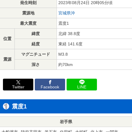
発生時刻
2023年08月24日 20時05分頃
震源地
宮城県沖
最大震度
震度1
緯度
北緯 38.8度
位置
経度
東経 141.6度
マグニチュード
M3.8
震源
深さ
約70km
Twitter
Facebook
LINE
震度1
岩手県
大船渡市
陸前高田市
釜石市
住田町
大槌町
北上市
一関市