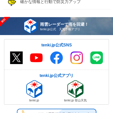
確かな情報と行動で防災力アップ
雨雲レーダーで雨を回避！
tenki.jp公式 天気予報アプリ
tenki.jp公式SNS
tenki.jp公式アプリ
tenki.jp
tenki.jp 登山天気