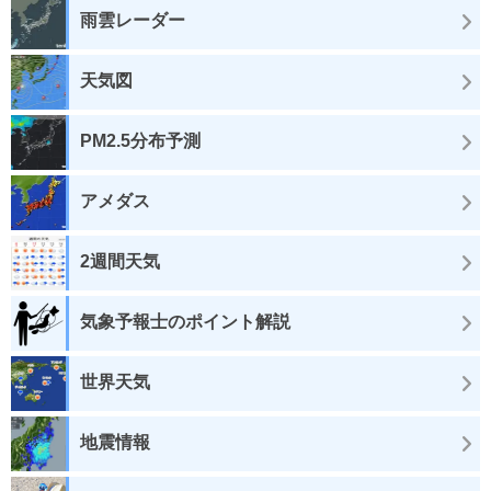
雨雲レーダー
天気図
PM2.5分布予測
アメダス
2週間天気
気象予報士のポイント解説
世界天気
地震情報