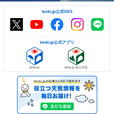
tenki.jp公式SNS
tenki.jp公式アプリ
tenki.jp
tenki.jp 登山天気