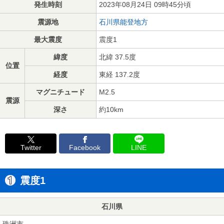
発生時刻
2023年08月24日 09時45分頃
震源地
石川県能登地方
最大震度
震度1
緯度
北緯 37.5度
位置
経度
東経 137.2度
マグニチュード
M2.5
震源
深さ
約10km
Twitter
Facebook
LINE
震度1
石川県
珠洲市