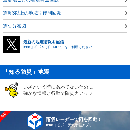
震度3以上の地域別観測回数
震央分布図
最新の地震情報を配信
tenki.jp公式X（旧Twitter）をご利用ください。
「知る防災」地震
いざという時にあわてないために
確かな情報と行動で防災力アップ
雨雲レーダーで雨を回避！
tenki.jp公式 天気予報アプリ