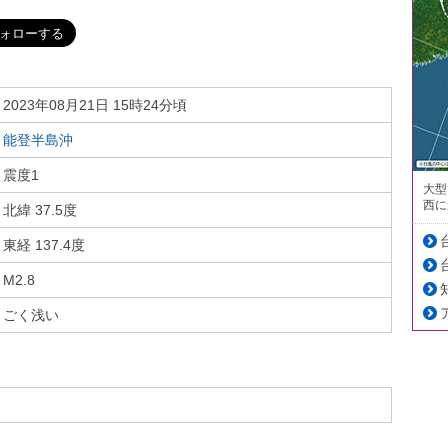
2023年08月21日 15時24分頃
能登半島沖
震度1
大型
西に
北緯 37.5度
東経 137.4度
M2.8
ごく浅い