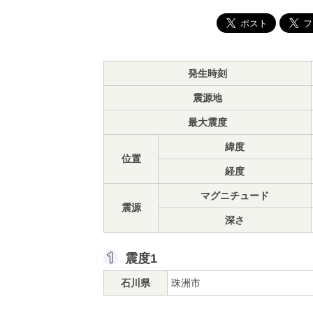
発生時刻
震源地
最大震度
緯度
位置
経度
マグニチュード
震源
深さ
震度1
石川県
珠洲市