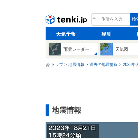
tenki.jp
検
天気予報
観測
雨雲レーダー
天気図
トップ
地震情報
過去の地震情報
2023年
地震情報