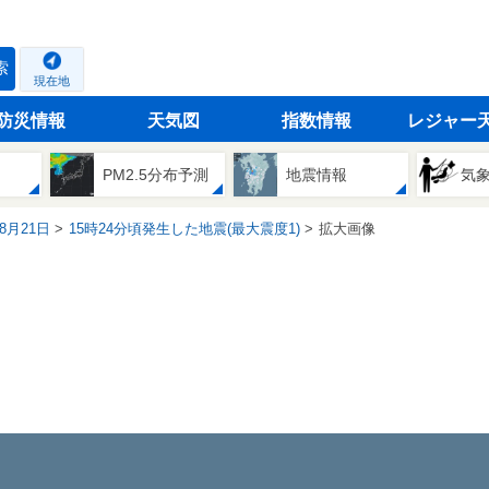
索
現在地
防災情報
天気図
指数情報
レジャー
PM2.5分布予測
地震情報
気
08月21日
15時24分頃発生した地震(最大震度1)
拡大画像