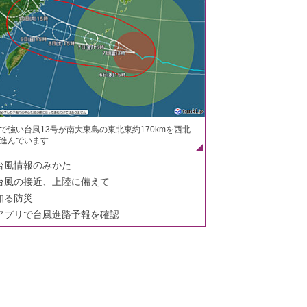
で強い台風13号が南大東島の東北東約170kmを西北
進んでいます
台風情報のみかた
台風の接近、上陸に備えて
知る防災
アプリで台風進路予報を確認