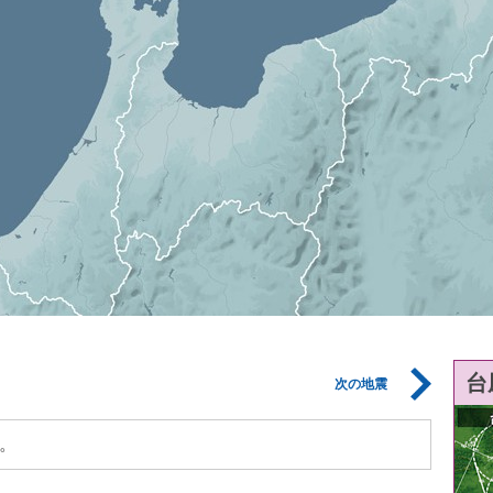
台
次の地震
。