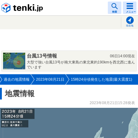
tenki.jp
検索
メニュー
現在地
台風13号情報
06日14:00現在
大型で強い台風13号が南大東島の東北東約190kmを西北西に進ん
でいます
過去の地震情報
2023年08月21日
15時24分頃発生した地震(最大震度1)
地震情報
2023年08月21日15:28発表