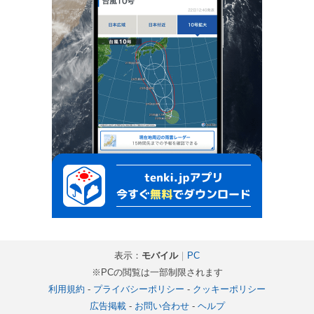
表示：
モバイル
｜
PC
※PCの閲覧は一部制限されます
利用規約
-
プライバシーポリシー
-
クッキーポリシー
広告掲載
-
お問い合わせ
-
ヘルプ