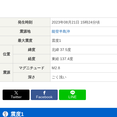
発生時刻
2023年08月21日 15時24分頃
震源地
能登半島沖
最大震度
震度1
緯度
北緯 37.5度
位置
経度
東経 137.4度
マグニチュード
M2.8
震源
深さ
ごく浅い
Twitter
Facebook
LINE
震度1