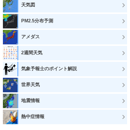
天気図
PM2.5分布予測
アメダス
2週間天気
気象予報士のポイント解説
世界天気
地震情報
熱中症情報