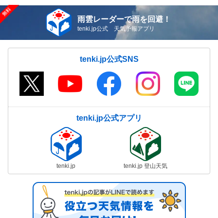
雨雲レーダーで雨を回避！
tenki.jp公式 天気予報アプリ
tenki.jp公式SNS
tenki.jp公式アプリ
tenki.jp
tenki.jp 登山天気