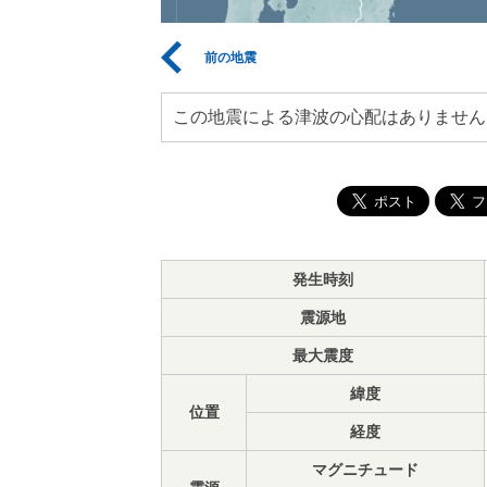
前の地震
この地震による津波の心配はありません
発生時刻
震源地
最大震度
緯度
位置
経度
マグニチュード