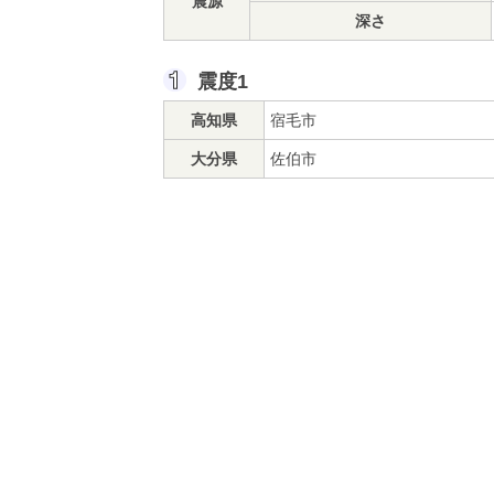
震源
深さ
震度1
高知県
宿毛市
大分県
佐伯市