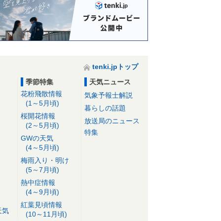
tenki.jpトップ
季節特集
天気ニュース
花粉飛散情報
気象予報士解説
(1～5月頃)
暮らしの話題
桜開花情報
放送局のニュース
(2～5月頃)
特集
GWの天気
(4～5月頃)
梅雨入り・明け
(5～7月頃)
熱中症情報
(4～9月頃)
紅葉見頃情報
天気
(10～11月頃)