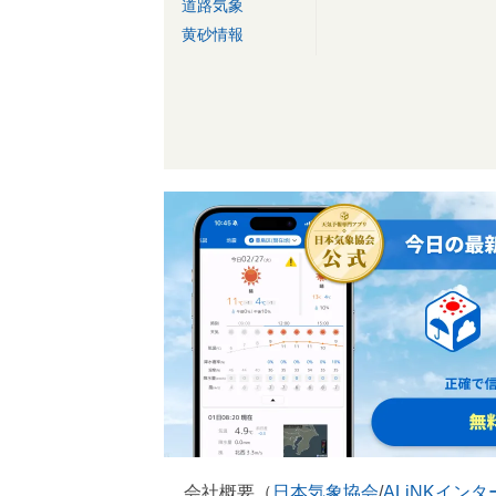
道路気象
黄砂情報
会社概要（
日本気象協会
/
ALiNKイン