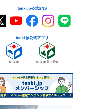
tenki.jp公式SNS
tenki.jp公式アプリ
tenki.jp
tenki.jp 登山天気