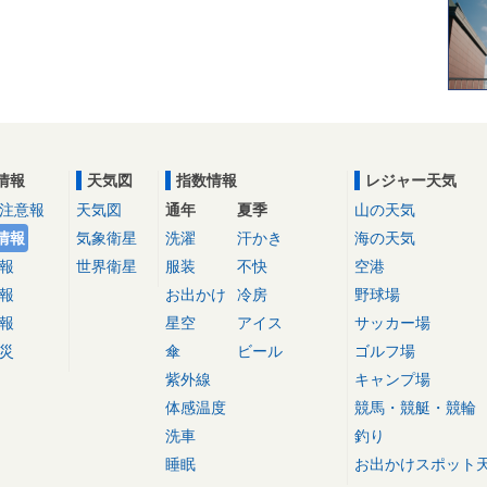
情報
天気図
指数情報
レジャー天気
注意報
天気図
通年
夏季
山の天気
情報
気象衛星
洗濯
汗かき
海の天気
報
世界衛星
服装
不快
空港
報
お出かけ
冷房
野球場
報
星空
アイス
サッカー場
災
傘
ビール
ゴルフ場
紫外線
キャンプ場
体感温度
競馬・競艇・競輪
洗車
釣り
睡眠
お出かけスポット