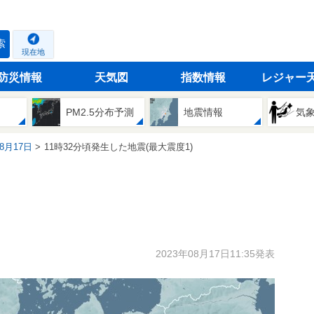
索
現在地
防災情報
天気図
指数情報
レジャー
PM2.5分布予測
地震情報
気
08月17日
11時32分頃発生した地震(最大震度1)
2023年08月17日11:35発表