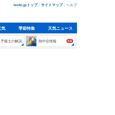
tenki.jpトップ
｜
サイトマップ
｜
ヘルプ
天気
季節特集
天気ニュース
象予報士の解説
熱中症情報
注目