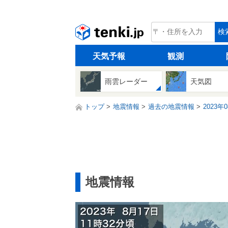
tenki.jp
検
天気予報
観測
雨雲レーダー
天気図
トップ
地震情報
過去の地震情報
2023年
地震情報