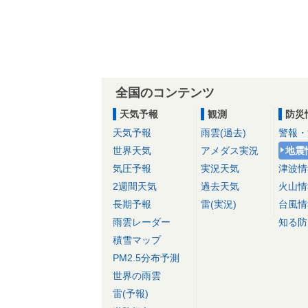
全国のコンテンツ
天気予報
観測
防災
天気予報
雨雲(過去)
警報・
世界天気
アメダス実況
地震
気圧予報
実況天気
津波情
2週間天気
過去天気
火山情
長期予報
雷(実況)
台風情
雨雲レーダー
知る防
積雪マップ
PM2.5分布予測
世界の雨雲
雷(予報)